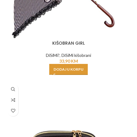
KIŠOBRAN GIRL
DiSiMi?
,
DiSiMi kišobrani
33,90
KM
DODAJ U KORPU