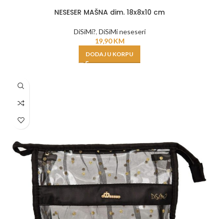
NESESER MAŠNA dim. 18x8x10 cm
DiSiMi?
,
DiSiMi neseseri
19,90
KM
DODAJ U KORPU