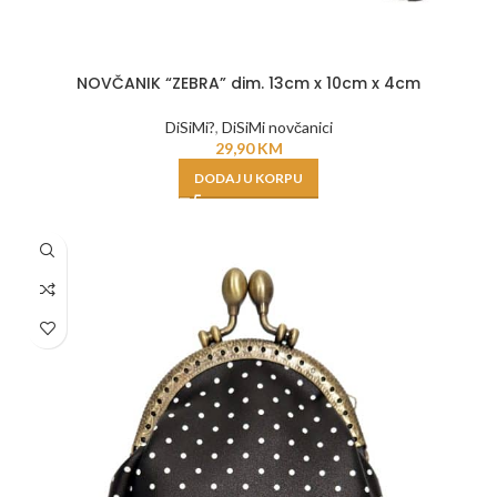
NOVČANIK “ZEBRA” dim. 13cm x 10cm x 4cm
DiSiMi?
,
DiSiMi novčanici
29,90
KM
DODAJ U KORPU