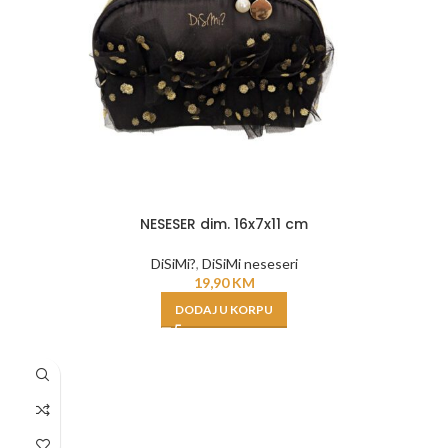
NESESER dim. 16x7x11 cm
DiSiMi?
,
DiSiMi neseseri
19,90
KM
DODAJ U KORPU