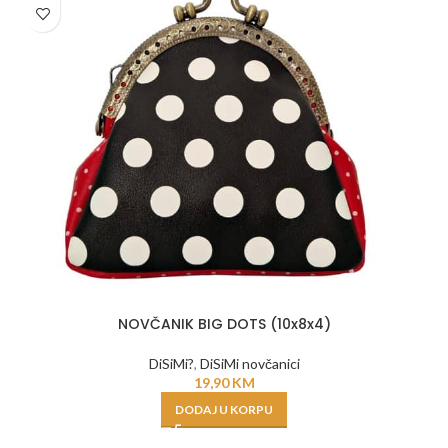
NOVČANIK BIG DOTS (10x8x4)
DiSiMi?
,
DiSiMi novčanici
19,90
KM
DODAJ U KORPU