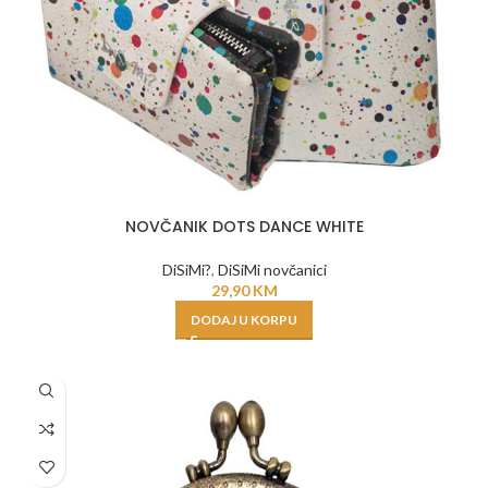
NOVČANIK DOTS DANCE WHITE
DiSiMi?
,
DiSiMi novčanici
29,90
KM
DODAJ U KORPU