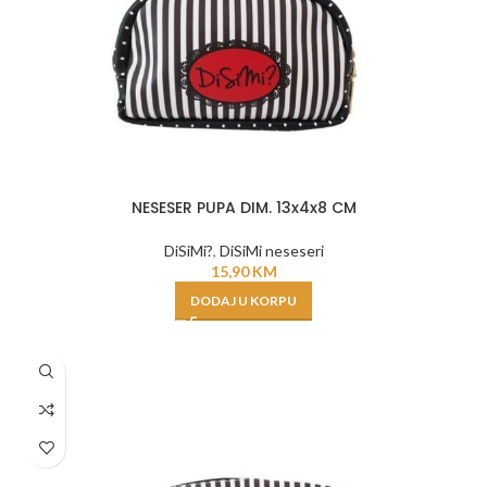
NESESER PUPA DIM. 13x4x8 CM
DiSiMi?
,
DiSiMi neseseri
15,90
KM
DODAJ U KORPU