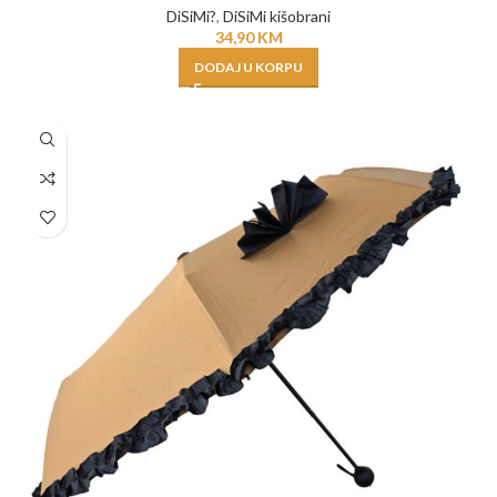
DiSiMi?
,
DiSiMi kišobrani
34,90
KM
DODAJ U KORPU