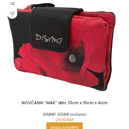
NOVČANIK “MAK” dim. 13cm x 10cm x 4cm
DiSiMi?
,
DiSiMi novčanici
29,90
KM
DODAJ U KORPU