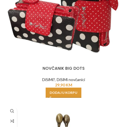
NOVČANIK BIG DOTS
DiSiMi?
,
DiSiMi novčanici
29,90
KM
DODAJ U KORPU