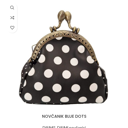
NOVČANIK BLUE DOTS
DiSiMi?
,
DiSiMi novčanici