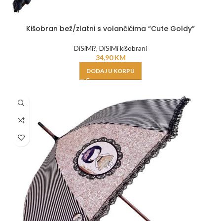
Kišobran bež/zlatni s volančićima “Cute Goldy”
DiSiMi?
,
DiSiMi kišobrani
34,90
KM
DODAJ U KORPU