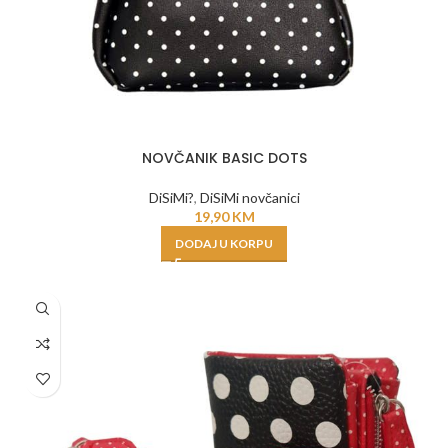
NOVČANIK BASIC DOTS
DiSiMi?
,
DiSiMi novčanici
19,90
KM
DODAJ U KORPU