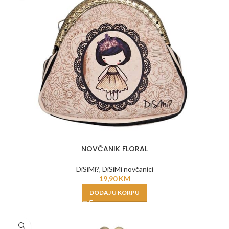
NOVČANIK FLORAL
DiSiMi?
,
DiSiMi novčanici
19,90
KM
DODAJ U KORPU