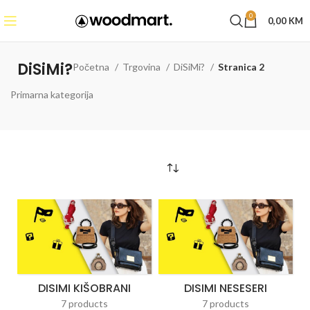
0
0,00
KM
DiSiMi?
Početna
Trgovina
DiSiMi?
Stranica 2
Primarna kategorija
DISIMI KIŠOBRANI
DISIMI NESESERI
7 products
7 products