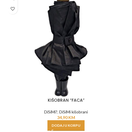
KIŠOBRAN “FACA”
DiSiMi?
,
DiSiMi kišobrani
34,90
KM
DODAJ U KORPU