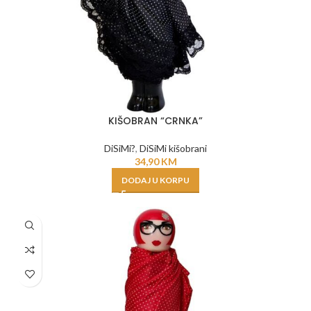
KIŠOBRAN “CRNKA”
DiSiMi?
,
DiSiMi kišobrani
34,90
KM
DODAJ U KORPU