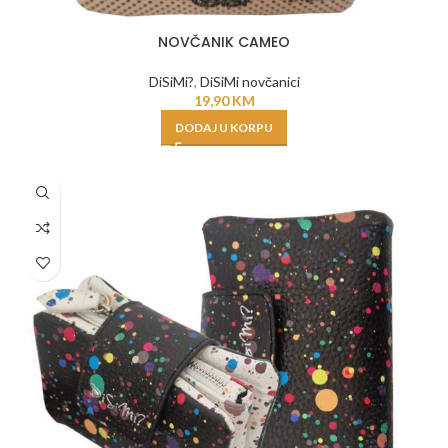
NOVČANIK CAMEO
DiSiMi?
,
DiSiMi novčanici
19,90
KM
DODAJ U KORPU