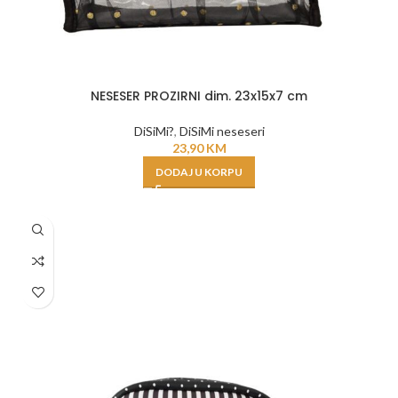
NESESER PROZIRNI dim. 23x15x7 cm
DiSiMi?
,
DiSiMi neseseri
23,90
KM
DODAJ U KORPU