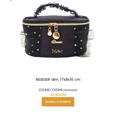
NESESER dim. 17x8x10 cm
DiSiMi?
,
DiSiMi neseseri
19,90
KM
DODAJ U KORPU