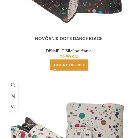
NOVČANIK DOTS DANCE BLACK
DiSiMi?
,
DiSiMi novčanici
29,90
KM
DODAJ U KORPU