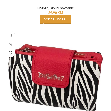
DiSiMi?
,
DiSiMi novčanici
29,90
KM
DODAJ U KORPU