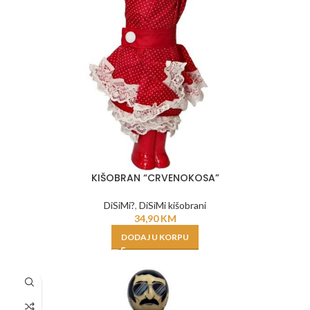
KIŠOBRAN “CRVENOKOSA”
DiSiMi?
,
DiSiMi kišobrani
34,90
KM
DODAJ U KORPU