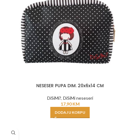
NESESER PUPA DIM. 20x6x14 CM
DiSiMi?
,
DiSiMi neseseri
17,90
KM
DODAJ U KORPU