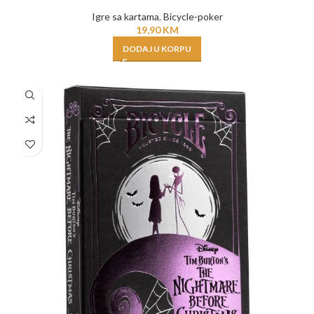
Igre sa kartama
,
Bicycle-poker
19,90
KM
DODAJ U KORPU