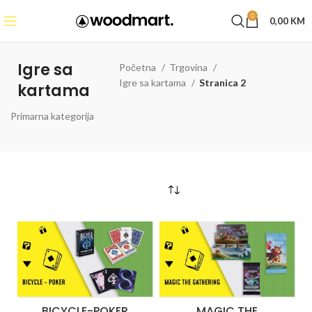
0
0,00
KM
Igre sa
Početna
Trgovina
Igre sa kartama
Stranica 2
kartama
Primarna kategorija
BICYCLE-POKER
MAGIC THE