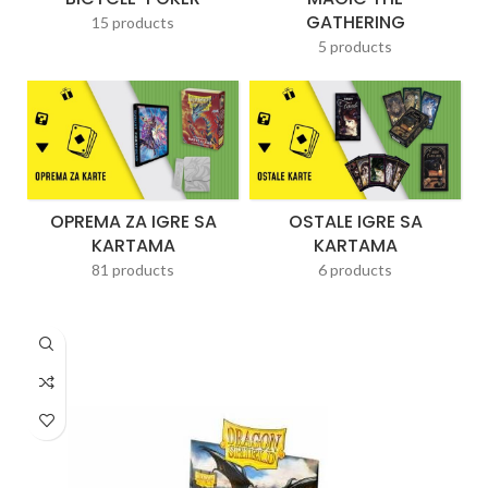
GATHERING
15 products
5 products
OPREMA ZA IGRE SA
OSTALE IGRE SA
KARTAMA
KARTAMA
81 products
6 products