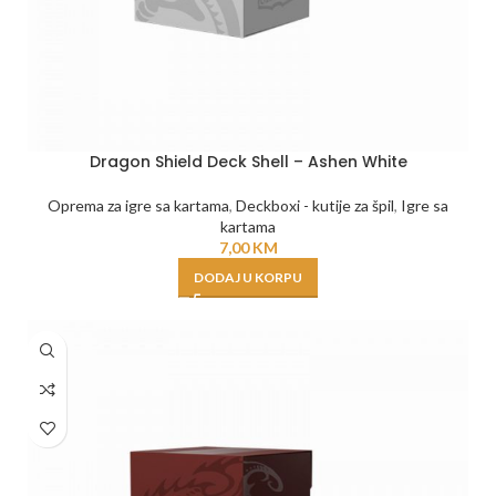
Dragon Shield Deck Shell – Ashen White
Oprema za igre sa kartama
,
Deckboxi - kutije za špil
,
Igre sa
kartama
7,00
KM
DODAJ U KORPU