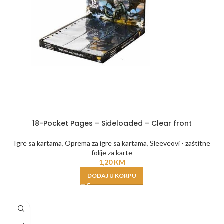
18-Pocket Pages – Sideloaded – Clear front
Igre sa kartama
,
Oprema za igre sa kartama
,
Sleeveovi - zaštitne
folije za karte
1,20
KM
DODAJ U KORPU