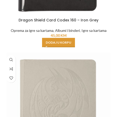
Dragon Shield Card Codex 160 – Iron Grey
Oprema za igre sa kartama
,
Albumi i binderi
,
Igre sa kartama
45,00
KM
DODAJ U KORPU