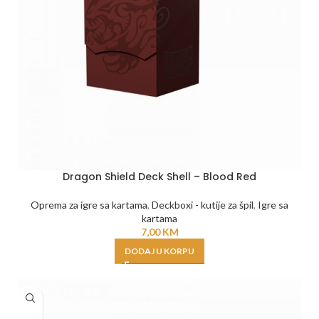
Dragon Shield Deck Shell – Blood Red
Oprema za igre sa kartama
,
Deckboxi - kutije za špil
,
Igre sa
kartama
7,00
KM
DODAJ U KORPU