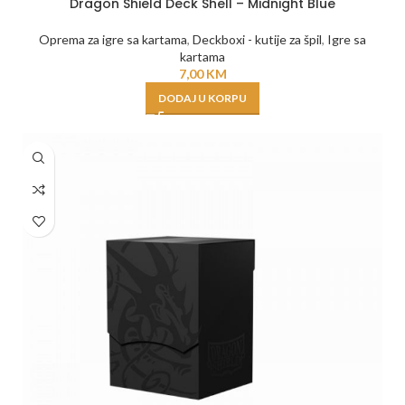
Dragon Shield Deck Shell – Midnight Blue
Oprema za igre sa kartama
,
Deckboxi - kutije za špil
,
Igre sa
kartama
7,00
KM
DODAJ U KORPU