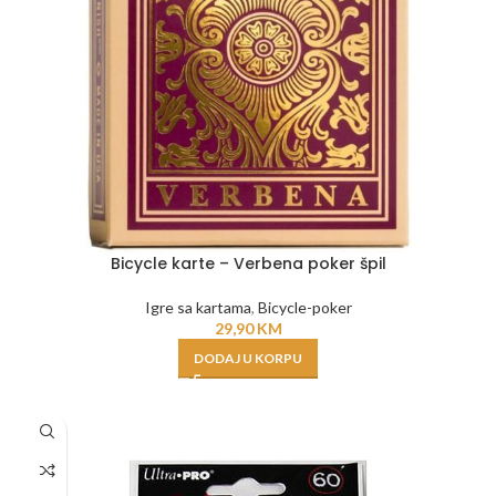
Bicycle karte – Verbena poker špil
Igre sa kartama
,
Bicycle-poker
29,90
KM
DODAJ U KORPU