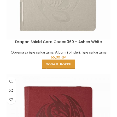
Dragon Shield Card Codex 360 – Ashen White
Oprema za igre sa kartama
,
Albumi i binderi
,
Igre sa kartama
65,00
KM
DODAJ U KORPU