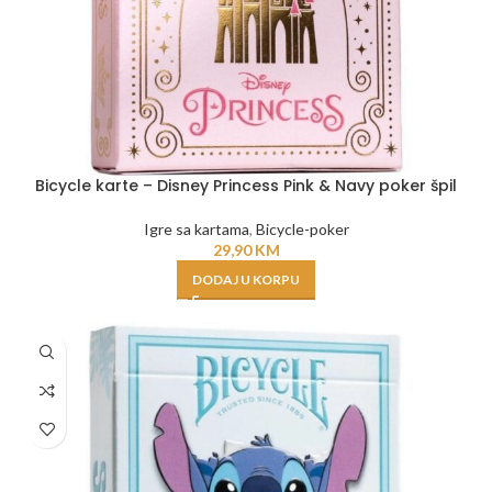
Bicycle karte – Disney Princess Pink & Navy poker špil
Igre sa kartama
,
Bicycle-poker
29,90
KM
DODAJ U KORPU