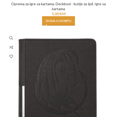
Oprema za igre sa kartama
,
Deckboxi - kutije za špil
,
Igre sa
kartama
5,00
KM
DODAJ U KORPU