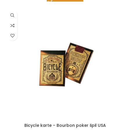
Bicycle karte – Bourbon poker špil USA