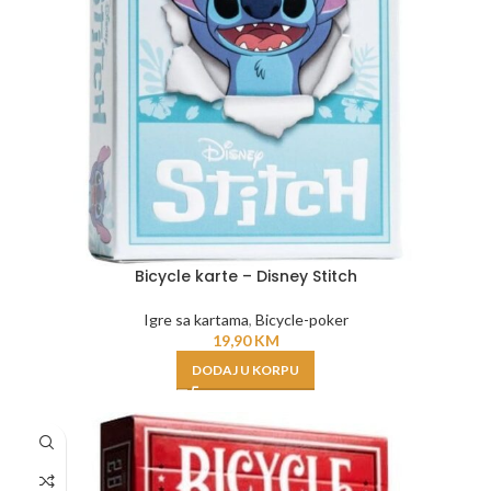
Bicycle karte – Disney Stitch
Igre sa kartama
,
Bicycle-poker
19,90
KM
DODAJ U KORPU