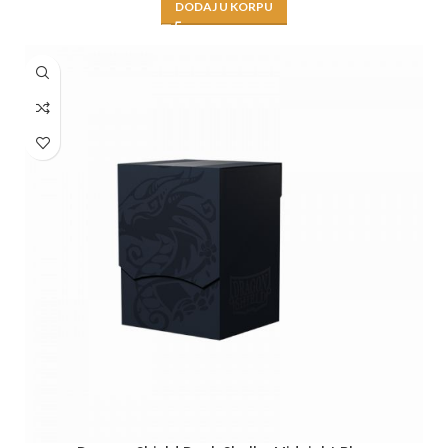
DODAJ U KORPU