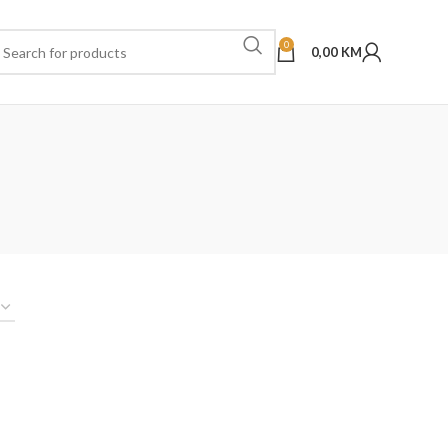
0
0,00
KM