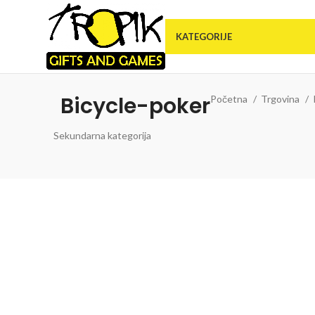
KATEGORIJE
Bicycle-poker
Početna
Trgovina
Sekundarna kategorija