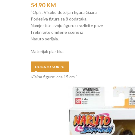
54,90
KM
“Opis: Visoko deteljan figura Gaara
Podesiva figura sa 8 dodataka.
Namjestite svoju figuru u razlicite poze
I rekrirajte omiljene scene iz
Naruto serijala.
Materijal: plastika
Dob: 4+
DODAJ U KORPU
Visina figure: cca 15 cm “