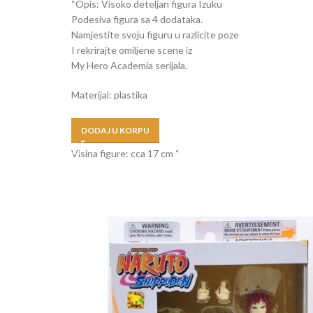
“Opis: Visoko deteljan figura Izuku
Podesiva figura sa 4 dodataka.
Namjestite svoju figuru u razlicite poze
I rekrirajte omiljene scene iz
My Hero Academia serijala.
Materijal: plastika
Dob: 4+
DODAJ U KORPU
Visina figure: cca 17 cm “