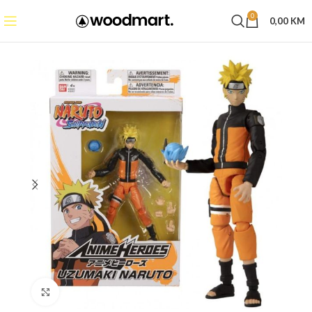
0
0,00
KM
Click to enlarge