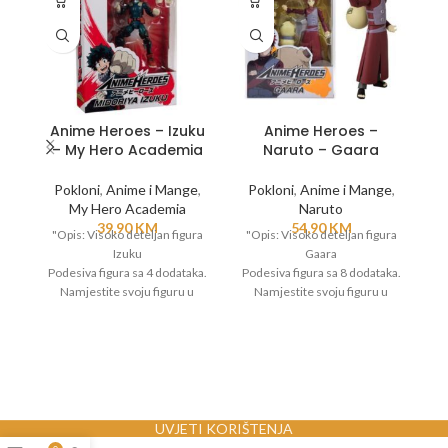
Anime Heroes – Izuku
Anime Heroes –
– My Hero Academia
Naruto – Gaara
Pokloni
,
Anime i Mange
,
Pokloni
,
Anime i Mange
,
My Hero Academia
Naruto
39,90
KM
54,90
KM
"Opis: Visoko deteljan figura
"Opis: Visoko deteljan figura
"O
Izuku
Gaara
po
Podesiva figura sa 4 dodataka.
Podesiva figura sa 8 dodataka.
Namjestite svoju figuru u
Namjestite svoju figuru u
razlicite poze
razlicite poze
o
I rekrirajte omiljene scene iz
I rekrirajte omiljene scene iz
My Hero Academia serijala.
Naruto serijala.
Materijal: plastika
Materijal: plastika
Dob: 4+
Dob: 4+
UVJETI KORIŠTENJA