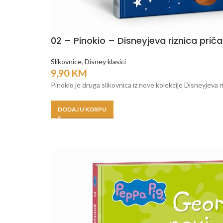
02 – Pinokio – Disneyjeva riznica priča
Slikovnice
,
Disney klasici
9,90
KM
Pinokio je druga slikovnica iz nove kolekcije Disneyjeva r
DODAJ U KORPU