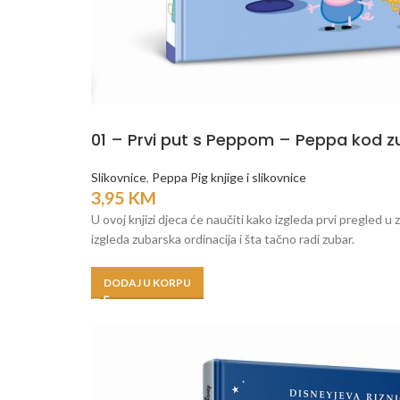
01 – Prvi put s Peppom – Peppa kod z
Slikovnice
,
Peppa Pig knjige i slikovnice
3,95
KM
U ovoj knjizi djeca će naučiti kako izgleda prvi pregled u
izgleda zubarska ordinacija i šta tačno radi zubar.
DODAJ U KORPU