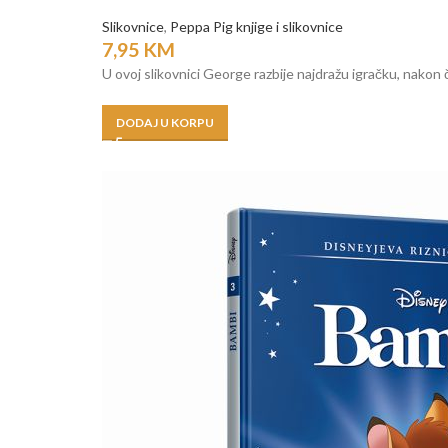
Slikovnice
,
Peppa Pig knjige i slikovnice
7,95
KM
U ovoj slikovnici George razbije najdražu igračku, nakon
DODAJ U KORPU