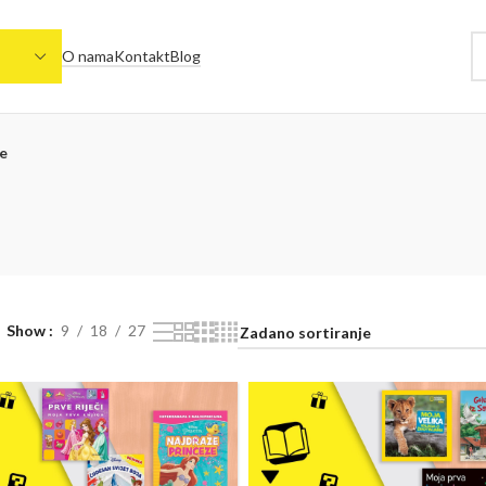
O nama
Kontakt
Blog
ce
Show
9
18
27