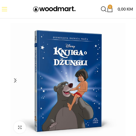
0
0,00
KM
Click to enlarge