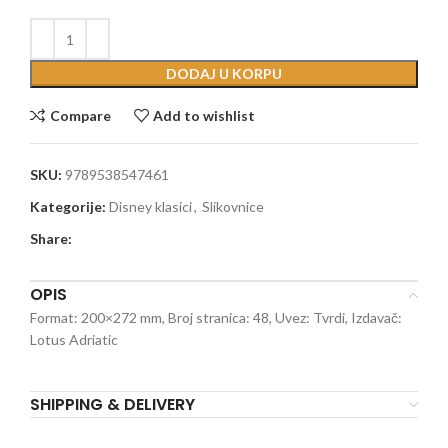
DODAJ U KORPU
Compare
Add to wishlist
SKU:
9789538547461
Kategorije:
Disney klasici
,
Slikovnice
Share:
OPIS
Format: 200×272 mm, Broj stranica: 48, Uvez: Tvrdi, Izdavač:
Lotus Adriatic
SHIPPING & DELIVERY