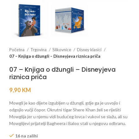
Početna
Trgovina
Slikovnice
Disney klasici
07 – Knjiga o džungli – Disneyjeva riznica priča
07 – Knjiga o džungli – Disneyjeva
riznica priča
9,90
KM
Mowgli je kao dijete izgubljen u džungli, gdje ga je usvojio i
odgojio vučji čopor. Okrutni tigar Shere Khan želi se riješiti
Mowglija jer u njemu vidi budućeg lovca i vukovi se slažu, ali su
Mowglijevi prijatelji Bagheera i Baloo stali u njegovu odbranu.
16 na zalihi