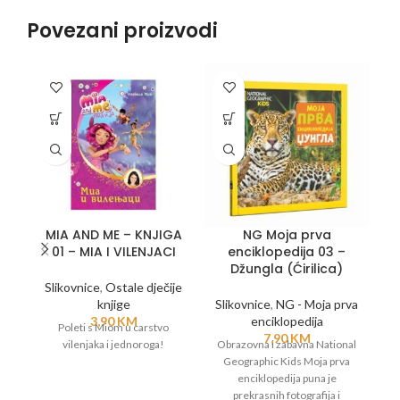
Povezani proizvodi
MIA AND ME – KNJIGA
NG Moja prva
01 – MIA I VILENJACI
enciklopedija 03 –
Džungla (Ćirilica)
Slikovnice
,
Ostale dječije
knjige
Slikovnice
,
NG - Moja prva
3,90
KM
enciklopedija
Sl
Poleti s Miom u carstvo
7,90
KM
vilenjaka i jednoroga!
Obrazovna i zabavna National
Geographic Kids Moja prva
O
enciklopedija puna je
prekrasnih fotografija i