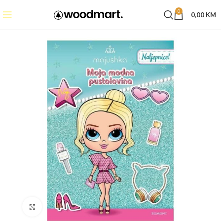
0
0,00
KM
Click to enlarge