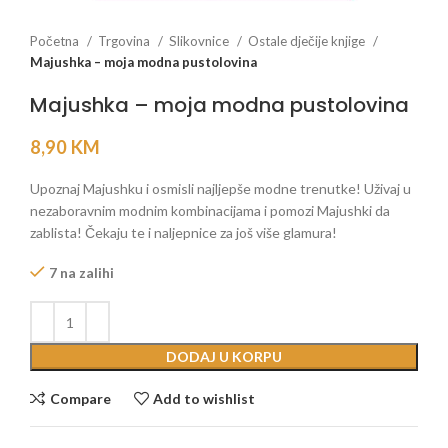
Početna
Trgovina
Slikovnice
Ostale dječije knjige
Majushka – moja modna pustolovina
Majushka – moja modna pustolovina
8,90
KM
Upoznaj Majushku i osmisli najljepše modne trenutke! Uživaj u
nezaboravnim modnim kombinacijama i pomozi Majushki da
zablista! Čekaju te i naljepnice za još više glamura!
7 na zalihi
DODAJ U KORPU
Compare
Add to wishlist