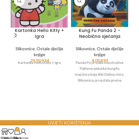
Kartonka Hello Kitty +
Kung Fu Panda 2 –
M
Igra
Neobična sjećanja
Slikovnice
,
Ostale dječije
Slikovnice
,
Ostale dječije
knjige
knjige
29,90
KM
4,00
KM
Kartonka Hello Kitty + Igra
Panda Po je vođa neustrašive
Sa
Paklene petorke kung fu
majstora koja štiti Dolinu mira.
Slikovnica je nastala prema
istoimenom animiranom
filmskom hitu iz 2011.godine.
UVJETI KORIŠTENJA
0
Shop
Wishlist
Cart
My account