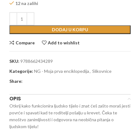
12 na zalihi
DODAJ U KORPU
Compare
Add to wishlist
SKU:
9788662434289
Kategorije:
NG - Moja prva enciklopedija
,
Slikovnice
Share:
OPIS
Otkrij kako funkcionira ljudsko tijelo i znat ćeš zašto moraš jesti
povrće i spavati kad te roditelji pošalju u krevet. Čeka te
mnoštvo zanimljivosti i odgovora na neobična pitanja o
ljudskom tijelu!