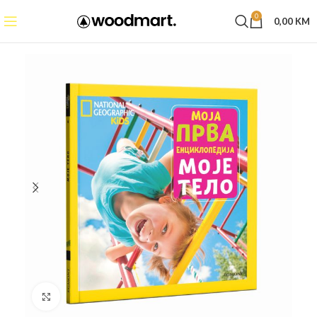
0
0,00
KM
Click to enlarge