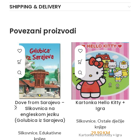
SHIPPING & DELIVERY
Povezani proizvodi
Dove from Sarajevo –
Kartonka Hello Kitty +
Slikovnica na
Igra
engleskom jeziku
(Golubica iz Sarajeva)
Slikovnice
,
Ostale dječije
knjige
Slikovnice
,
Edukativne
29,90
KM
Kartonka Hello Kitty + Igra
U
knjige