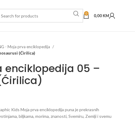
0
0,00
KM
NG - Moja prva enciklopedija
osaurusi (Ćirilica)
 enciklopedija 05 –
Ćirilica)
phic Kids Moja prva enciklopedija puna je prekrasnih
ivotinjama, biljkama, morima, znanosti, Svemiru, Zemlji i svemu