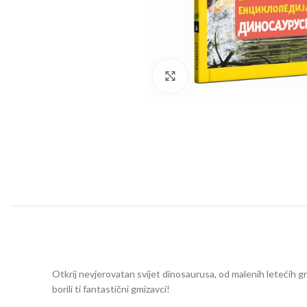
Click to enlarge
Otkrij nevjerovatan svijet dinosaurusa, od malenih letećih grab
borili ti fantastični gmizavci!