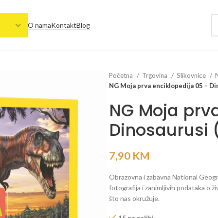
O nama
Kontakt
Blog
Početna
Trgovina
Slikovnice
NG Moja prva enciklopedija 05 – Din
NG Moja prva
Dinosaurusi (
7,90
KM
Obrazovna i zabavna National Geogra
fotografija i zanimljivih podataka o ž
što nas okružuje.
15 na zalihi