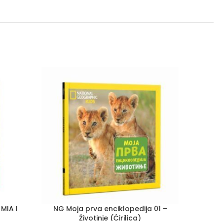
MIA I
NG Moja prva enciklopedija 01 –
NG Mo
Životinje (Ćirilica)