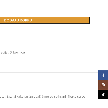
DODAJ U KORPU
t
edija
,
Slikovnice
Face
Insta
TikTo
a! Saznaj kako su izgledali, čime su se hranili i kako su se