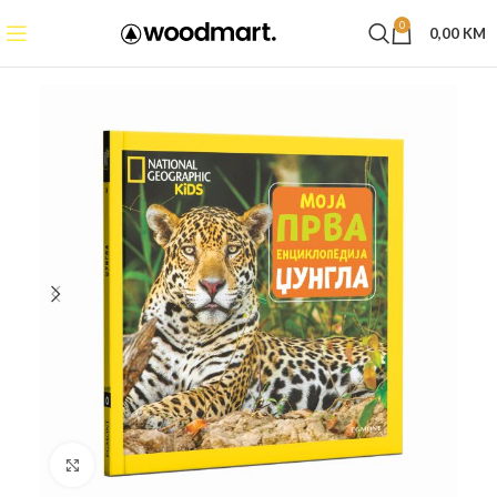
0
0,00
KM
Click to enlarge