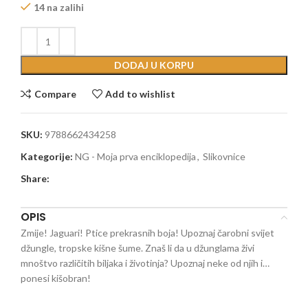
14 na zalihi
DODAJ U KORPU
Compare
Add to wishlist
SKU:
9788662434258
Kategorije:
NG - Moja prva enciklopedija
,
Slikovnice
Share:
OPIS
Zmije! Jaguari! Ptice prekrasnih boja! Upoznaj čarobni svijet
džungle, tropske kišne šume. Znaš li da u džunglama živi
mnoštvo različitih biljaka i životinja? Upoznaj neke od njih i…
ponesi kišobran!