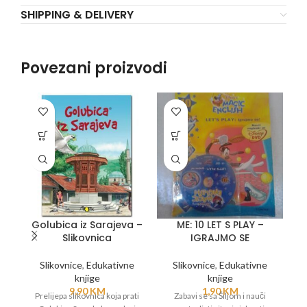
SHIPPING & DELIVERY
Povezani proizvodi
Golubica iz Sarajeva –
ME: 10 LET S PLAY –
Slikovnica
IGRAJMO SE
Slikovnice
,
Edukativne
Slikovnice
,
Edukativne
knjige
knjige
Sl
9,90
KM
1,90
KM
Prelijepa slikovnica koja prati
Zabavi se sa Šiljom i nauči