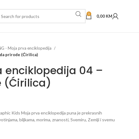
0
0,00
KM
NG - Moja prva enciklopedija
a prirode (Ćirilica)
 enciklopedija 04 –
(Ćirilica)
phic Kids Moja prva enciklopedija puna je prekrasnih
ivotinjama, biljkama, morima, znanosti, Svemiru, Zemlji i svemu