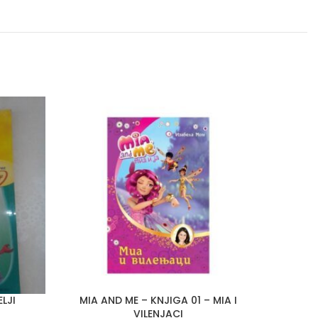
ELJI
MIA AND ME – KNJIGA 01 – MIA I
MIA A
VILENJACI