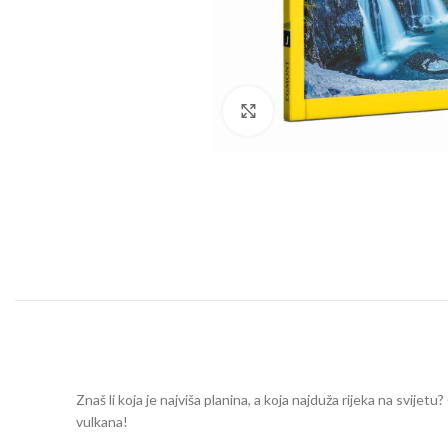
Click to enlarge
Znaš li koja je najviša planina, a koja najduža rijeka na svije
vulkana!