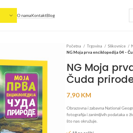
O nama
Kontakt
Blog
Početna
Trgovina
Slikovnice
NG Moja prva enciklopedija 04 – Čud
NG Moja prva
Čuda prirode 
7,90
KM
Obrazovna i zabavna National Geogra
fotografija i zanimljivih podataka o ž
što nas okružuje.
18 na zalihi