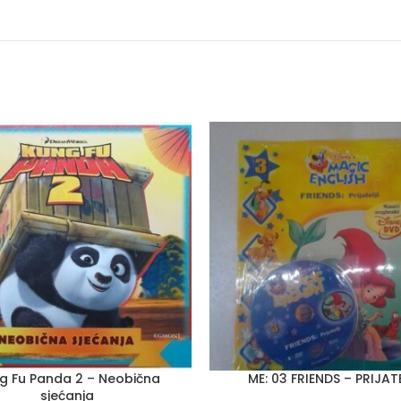
g Fu Panda 2 – Neobična
ME: 03 FRIENDS – PRIJAT
sjećanja