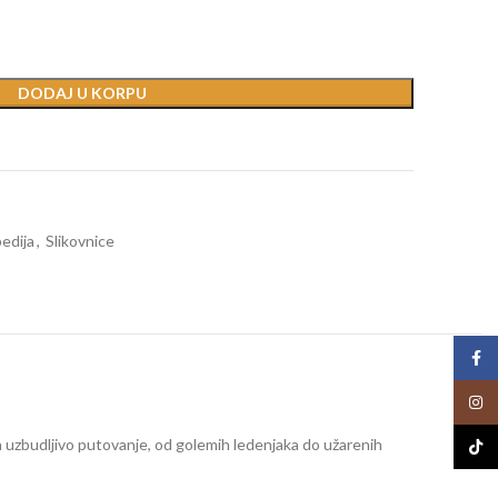
DODAJ U KORPU
t
edija
,
Slikovnice
Face
Insta
mo na uzbudljivo putovanje, od golemih ledenjaka do užarenih
TikTo