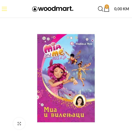
0
0,00
KM
Click to enlarge