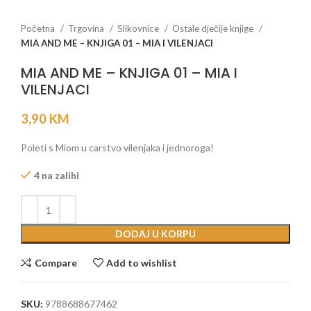
Početna
Trgovina
Slikovnice
Ostale dječije knjige
MIA AND ME – KNJIGA 01 – MIA I VILENJACI
MIA AND ME – KNJIGA 01 – MIA I
VILENJACI
3,90
KM
Poleti s Miom u carstvo vilenjaka i jednoroga!
4 na zalihi
DODAJ U KORPU
Compare
Add to wishlist
SKU:
9788688677462