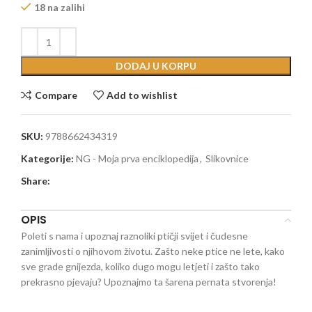
18 na zalihi
DODAJ U KORPU
Compare
Add to wishlist
SKU:
9788662434319
Kategorije:
NG - Moja prva enciklopedija
,
Slikovnice
Share:
OPIS
Poleti s nama i upoznaj raznoliki ptičji svijet i čudesne
zanimljivosti o njihovom životu. Zašto neke ptice ne lete, kako
sve grade gnijezda, koliko dugo mogu letjeti i zašto tako
prekrasno pjevaju? Upoznajmo ta šarena pernata stvorenja!