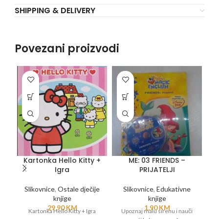
SHIPPING & DELIVERY
Povezani proizvodi
Kartonka Hello Kitty +
ME: 03 FRIENDS –
Igra
PRIJATELJI
Slikovnice
,
Ostale dječije
Slikovnice
,
Edukativne
knjige
knjige
29,90
KM
1,90
KM
Kartonka Hello Kitty + Igra
Upoznaj malu sirenu i nauči