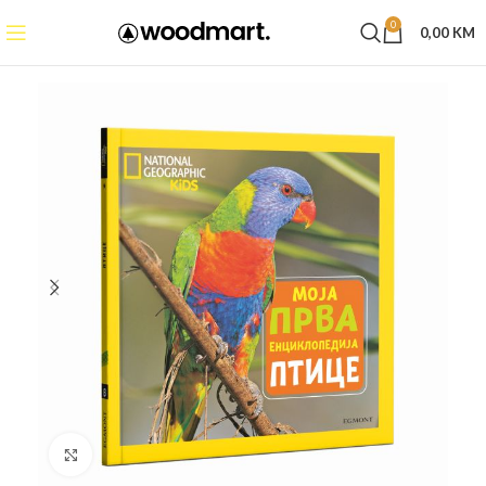
0
0,00
KM
Click to enlarge