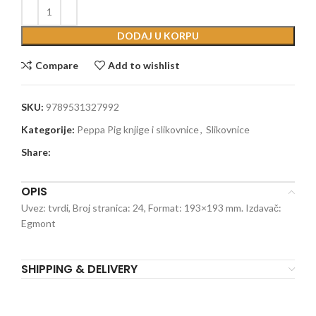
DODAJ U KORPU
Compare
Add to wishlist
SKU:
9789531327992
Kategorije:
Peppa Pig knjige i slikovnice
,
Slikovnice
Share:
OPIS
Uvez: tvrdi, Broj stranica: 24, Format: 193×193 mm. Izdavač:
Egmont
SHIPPING & DELIVERY