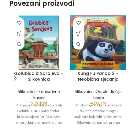
Povezani proizvodi
Golubica iz Sarajeva –
Kung Fu Panda 2 –
Slikovnica
Neobična sjećanja
Slikovnice
,
Edukativne
Slikovnice
,
Ostale dječije
knjige
knjige
9,90
KM
4,00
KM
Prelijepa slikovnica koja prati
Panda Po je vođa neustrašive
Golubicu Saru, kako prolazi
Paklene petorke kung fu
kroz Sarajevo i priča o svim
majstora koja štiti Dolinu mira.
historijskim znamenitostima i
Slikovnica je nastala prema
omogućuje djeci uvod u svo
istoimenom animiranom
bogatstvo, multietičnost i
filmskom hitu iz 2011.godine.