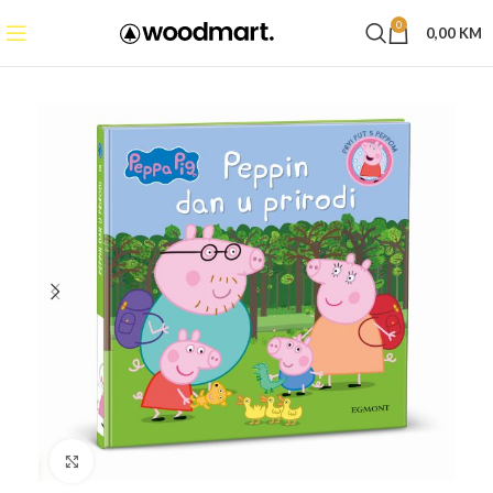
0
0,00
KM
Click to enlarge