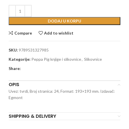
DODAJ U KORPU
Compare
Add to wishlist
SKU:
9789531327985
Kategorije:
Peppa Pig knjige i slikovnice
,
Slikovnice
Share:
OPIS
Uvez: tvrdi, Broj stranica: 24, Format: 193×193 mm. Izdavač:
Egmont
SHIPPING & DELIVERY