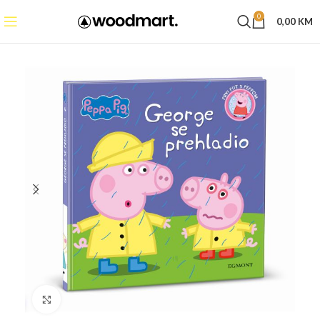
0
0,00
KM
Click to enlarge