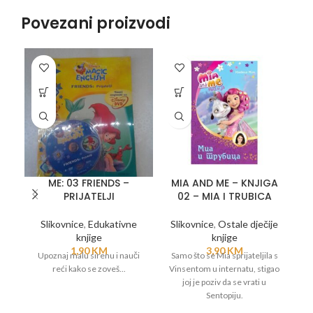
Povezani proizvodi
ME: 03 FRIENDS –
MIA AND ME – KNJIGA
PRIJATELJI
02 – MIA I TRUBICA
Slikovnice
,
Edukativne
Slikovnice
,
Ostale dječije
knjige
knjige
Sl
1,90
KM
3,90
KM
Upoznaj malu sirenu i nauči
Samo što se Mia sprijateljila s
reći kako se zoveš...
Vinsentom u internatu, stigao
O
joj je poziv da se vrati u
Sentopiju.