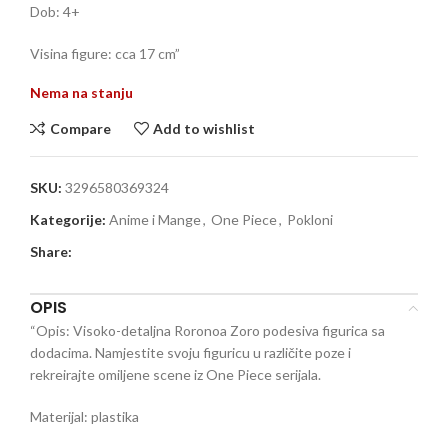
Dob: 4+
Visina figure: cca 17 cm”
Nema na stanju
Compare
Add to wishlist
SKU:
3296580369324
Kategorije:
Anime i Mange
,
One Piece
,
Pokloni
Share:
OPIS
“Opis: Visoko-detaljna Roronoa Zoro podesiva figurica sa
dodacima. Namjestite svoju figuricu u različite poze i
rekreirajte omiljene scene iz One Piece serijala.
Materijal: plastika