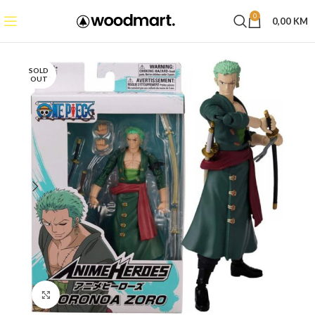
0
0,00
KM
SOLD
OUT
Click to enlarge