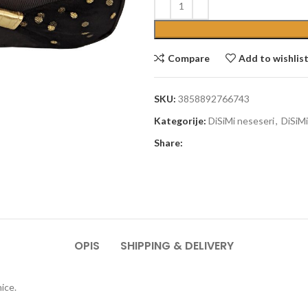
Compare
Add to wishlis
SKU:
3858892766743
Kategorije:
DiSiMi neseseri
,
DiSiMi
Share:
OPIS
SHIPPING & DELIVERY
ice.