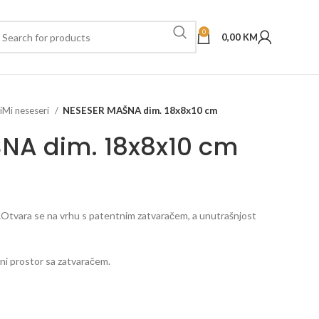
0
0,00
KM
iMi neseseri
NESESER MAŠNA dim. 18x8x10 cm
NA dim. 18x8x10 cm
…Otvara se na vrhu s patentnim zatvaračem, a unutrašnjost
ni prostor sa zatvaračem.