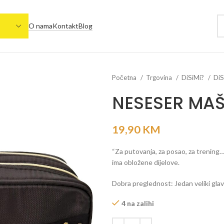
O nama
Kontakt
Blog
Početna
Trgovina
DiSiMi?
DiS
NESESER MAŠ
19,90
KM
“Za putovanja, za posao, za trening
ima obložene dijelove.
Dobra preglednost: Jedan veliki glav
4 na zalihi