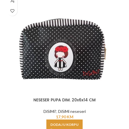
NESESER PUPA DIM. 20x6x14 CM
DiSiMi?
,
DiSiMi neseseri
17,90
KM
DODAJ U KORPU