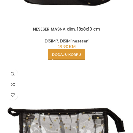
NESESER MAŠNA dim. 18x8x10 cm
DiSiMi?
,
DiSiMi neseseri
19,90
KM
DODAJ U KORPU