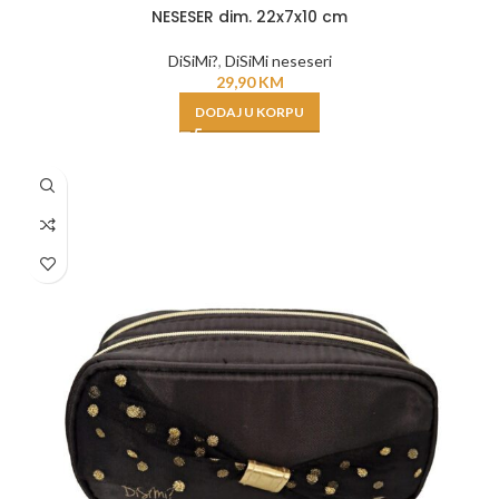
NESESER dim. 22x7x10 cm
DiSiMi?
,
DiSiMi neseseri
29,90
KM
DODAJ U KORPU