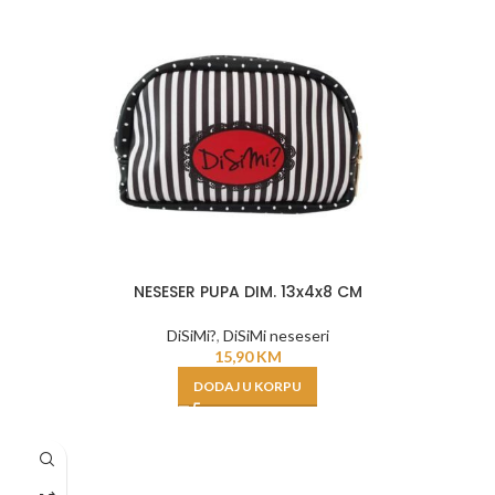
NESESER PUPA DIM. 13x4x8 CM
DiSiMi?
,
DiSiMi neseseri
15,90
KM
DODAJ U KORPU