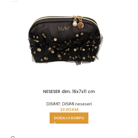
NESESER dim. 16x7x11 cm
DiSiMi?
,
DiSiMi neseseri
19,90
KM
DODAJ U KORPU