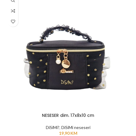
NESESER dim. 17x8x10 cm
DiSiMi?
,
DiSiMi neseseri
19,90
KM