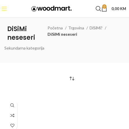
0
0,00
KM
DiSiMi
Početna
Trgovina
DiSiMi?
DiSiMi neseseri
neseseri
Sekundarna kategorija