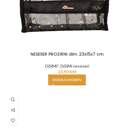
NESESER PROZIRNI dim. 23x15x7 cm
DiSiMi?
,
DiSiMi neseseri
23,90
KM
DODAJ U KORPU