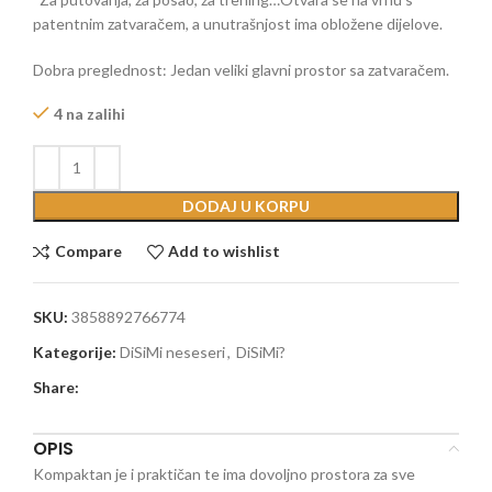
patentnim zatvaračem, a unutrašnjost ima obložene dijelove.
Dobra preglednost: Jedan veliki glavni prostor sa zatvaračem.
4 na zalihi
DODAJ U KORPU
Compare
Add to wishlist
SKU:
3858892766774
Kategorije:
DiSiMi neseseri
,
DiSiMi?
Share:
OPIS
Kompaktan je i praktičan te ima dovoljno prostora za sve