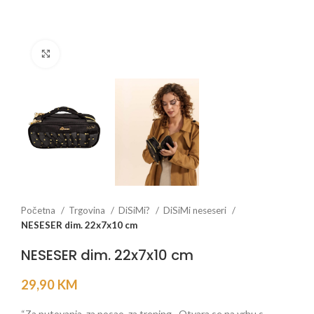
Click to enlarge
Početna
Trgovina
DiSiMi?
DiSiMi neseseri
NESESER dim. 22x7x10 cm
NESESER dim. 22x7x10 cm
29,90
KM
“Za putovanja, za posao, za trening…Otvara se na vrhu s