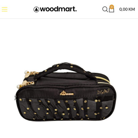
0
0,00
KM