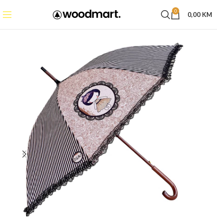
0
0,00
KM