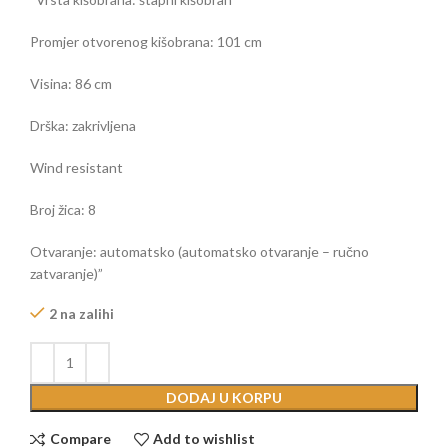
Promjer otvorenog kišobrana: 101 cm
Visina: 86 cm
Drška: zakrivljena
Wind resistant
Broj žica: 8
Otvaranje: automatsko (automatsko otvaranje – ručno
zatvaranje)”
2 na zalihi
DODAJ U KORPU
Compare
Add to wishlist