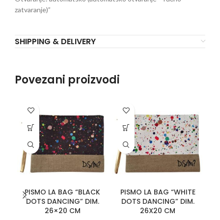
zatvaranje)”
SHIPPING & DELIVERY
Povezani proizvodi
P
PISMO LA BAG “BLACK
PISMO LA BAG “WHITE
DOTS DANCING” DIM.
DOTS DANCING” DIM.
26×20 CM
26X20 CM