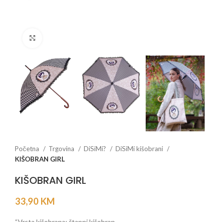
Click to enlarge
Početna
Trgovina
DiSiMi?
DiSiMi kišobrani
KIŠOBRAN GIRL
KIŠOBRAN GIRL
33,90
KM
“Vrsta kišobrana: štapni kišobran