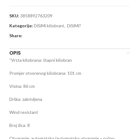
SKU:
3858892763209
Kategorije:
DiSiMi kišobrani
,
DiSiMi?
Share:
OPIS
“Vrsta kišobrana: štapni kišobran
Promjer otvorenog kišobrana: 101 cm
Visina: 86 cm
Drška: zakrivljena
Wind resistant
Broj žica: 8
Otvaranje: automatsko (automatsko otvaranje – ručno