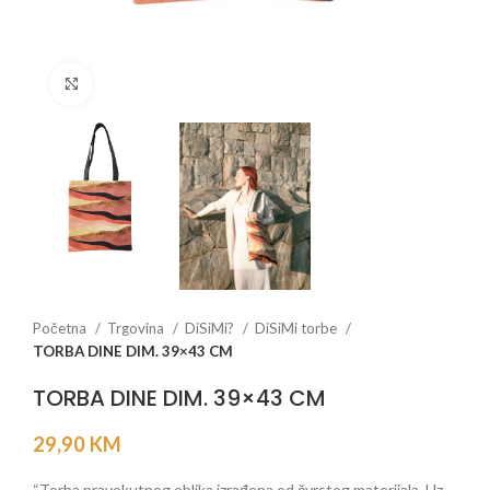
Click to enlarge
Početna
Trgovina
DiSiMi?
DiSiMi torbe
TORBA DINE DIM. 39×43 CM
TORBA DINE DIM. 39×43 CM
29,90
KM
“Torba pravokutnog oblika izrađena od čvrstog materijala. Uz