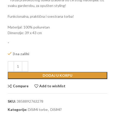
svaku garderobu, za opušten styling!
Funkcionalna, praktična i svestrana torba!
Materijal: 100% poliuretan
Dimenzije: 39 x 43 cm
“
3 na zalihi
DODAJ U KORPU
Compare
Add to wishlist
SKU:
3858892763278
Kategorije:
DiSiMi torbe
,
DiSiMi?