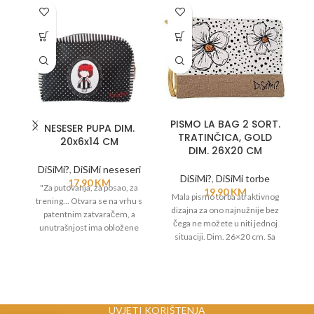
PISMO LA BAG 2 SORT.
NESESER PUPA DIM.
T
TRATINČICA, GOLD
20x6x14 CM
DIM. 26X20 CM
DiSiMi?
,
DiSiMi neseseri
DiSiMi?
,
DiSiMi torbe
17,90
KM
"Za putovanja, za posao, za
To
19,90
KM
Mala pismo torba atraktivnog
trening… Otvara se na vrhu s
dizajna za ono najnužnije bez
patentnim zatvaračem, a
čega ne možete u niti jednoj
unutrašnjost ima obložene
p
situaciji. Dim. 26×20 cm. Sa
dijelove.
p
podstavom. Sa dodatnom
s
zlatnom ručkom. Sa patentnim
Dobra preglednost: Jedan
za
zatvaračem.
veliki glavni prostor sa
p
zatvaračem.
UVJETI KORIŠTENJA