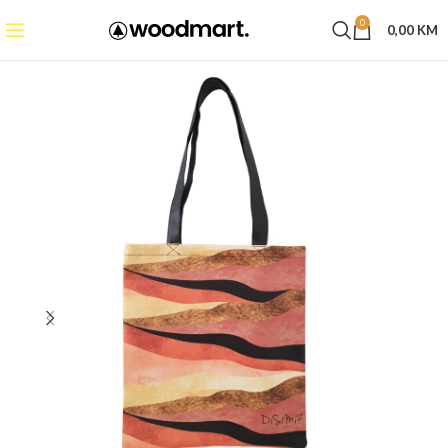
0
0,00
KM