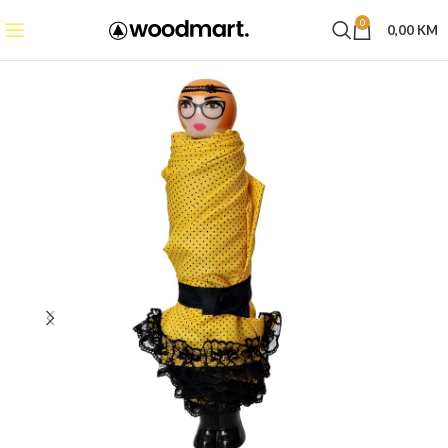
0
0,00
KM