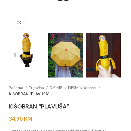
Click to enlarge
Početna
Trgovina
DiSiMi?
DiSiMi kišobrani
KIŠOBRAN “PLAVUŠA”
KIŠOBRAN “PLAVUŠA”
34,90
KM
“Vrsta kišobrana: sklopivi dizajnerski kišobran. Promjer