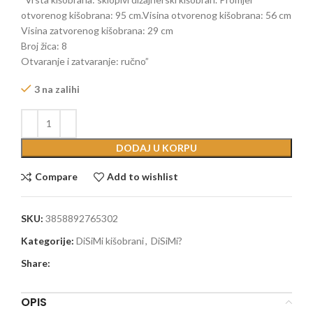
otvorenog kišobrana: 95 cm.Visina otvorenog kišobrana: 56 cm
Visina zatvorenog kišobrana: 29 cm
Broj žica: 8
Otvaranje i zatvaranje: ručno”
3 na zalihi
DODAJ U KORPU
Compare
Add to wishlist
SKU:
3858892765302
Kategorije:
DiSiMi kišobrani
,
DiSiMi?
Share:
OPIS