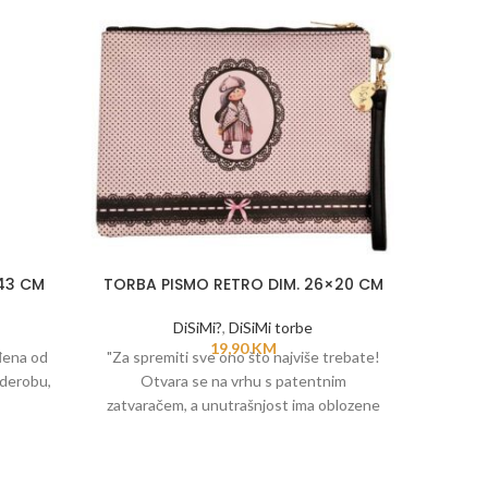
43 CM
TORBA PISMO RETRO DIM. 26×20 CM
TORB
DiSiMi?
,
DiSiMi torbe
19,90
KM
đena od
"Za spremiti sve ono što najviše trebate!
"Za spre
rderobu,
Otvara se na vrhu s patentnim
Otv
zatvaračem, a unutrašnjost ima oblozene
zatvarač
dijelove.
na torba!