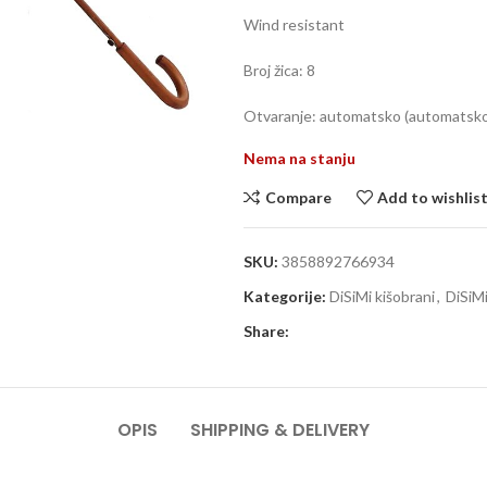
Wind resistant
Broj žica: 8
Otvaranje: automatsko (automatsko 
Nema na stanju
Compare
Add to wishlis
SKU:
3858892766934
Kategorije:
DiSiMi kišobrani
,
DiSiM
Share:
OPIS
SHIPPING & DELIVERY