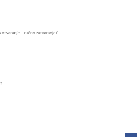
otvaranje – ručno zatvaranje)”
t
i?