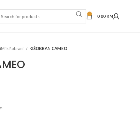
0
0,00
KM
iMi kišobrani
KIŠOBRAN CAMEO
AMEO
cm