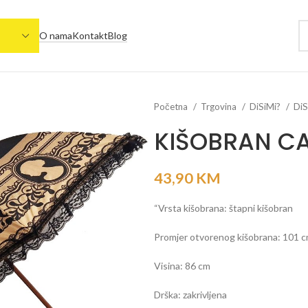
O nama
Kontakt
Blog
Početna
Trgovina
DiSiMi?
DiS
KIŠOBRAN C
43,90
KM
“Vrsta kišobrana: štapni kišobran
Promjer otvorenog kišobrana: 101 
Visina: 86 cm
Drška: zakrivljena