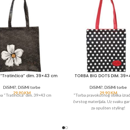
“Tratinčica” dim. 39×43 cm
TORBA BIG DOTS DIM. 39×
DiSiMi?
,
DiSiMi torbe
DiSiMi?
,
DiSiMi torbe
29,90
KM
29,90
KM
a “Tratinčica” dim. 39×43 cm
"Torba pravokutnog oblika izra
čvrstog materijala. Uz svaku ga
za opušten styling!
Funkcionalna, praktična i svestra