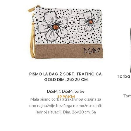
PISMO LA BAG 2 SORT. TRATINČICA,
Torba 
GOLD DIM. 26X20 CM
DiSiMi?
,
DiSiMi torbe
Torb
19,90
KM
Mala pismo torba atraktivnog dizajna za
ono najnužnije bez čega ne možete u niti
jednoj situaciji. Dim. 26×20 cm. Sa
podstavom. Sa dodatnom zlatnom
ručkom. Sa patentnim zatvaračem.