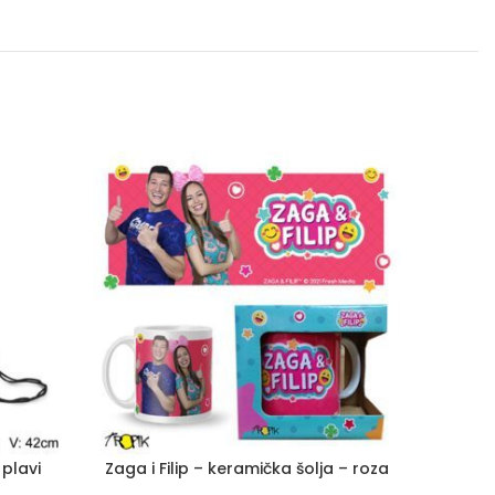
 plavi
Zaga i Filip – keramička šolja – roza
Zaga i 
Roz