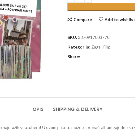
Compare
Add to wishlis
SKU:
3870917003770
Kategorija:
Zaga i Filip
Share:
OPIS
SHIPPING & DELIVERY
lbum najdražih youtubera! U ovom paketu možete pronaći album zajedno sa svi