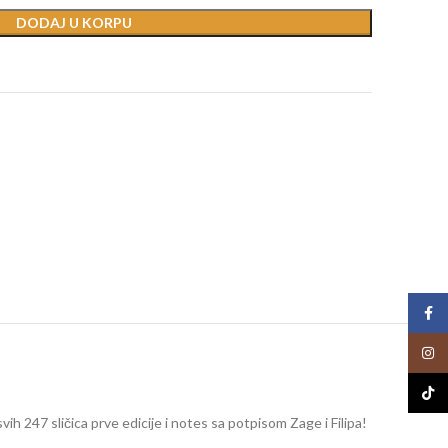
DODAJ U KORPU
t
Face
Insta
TikTo
h 247 sličica prve edicije i notes sa potpisom Zage i Filipa!