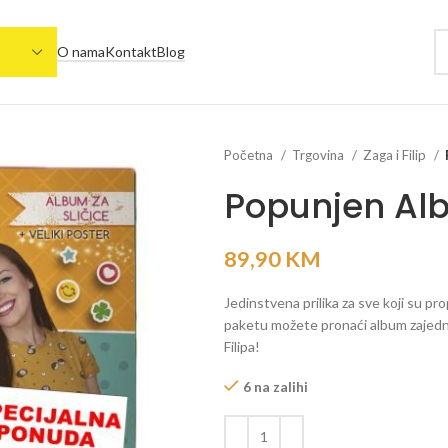
O nama
Kontakt
Blog
Početna
Trgovina
Zaga i Filip
Popunjen Alb
89,90
KM
Jedinstvena prilika za sve koji su pr
paketu možete pronaći album zajedno 
Filipa!
6 na zalihi