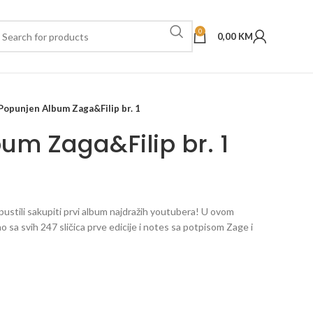
0
0,00
KM
Popunjen Album Zaga&Filip br. 1
um Zaga&Filip br. 1
opustili sakupiti prvi album najdražih youtubera! U ovom
sa svih 247 sličica prve edicije i notes sa potpisom Zage i