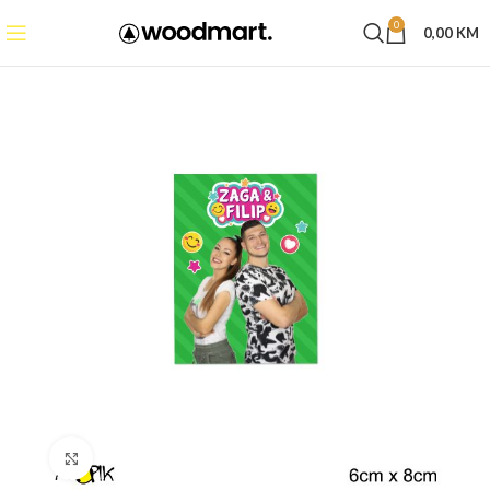
0
0,00
KM
Click to enlarge