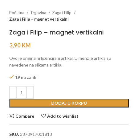
Početna
Trgovina
Zaga i Filip
Zaga i Filip – magnet vertikalni
Zaga i Filip – magnet vertikalni
3,90
KM
Ovo je originalni licencirani artikal. Dimenzije artikla su
navedene na slikama artikla.
19 na zalihi
DODAJ U KORPU
Compare
Add to wishlist
SKU:
3870917001813