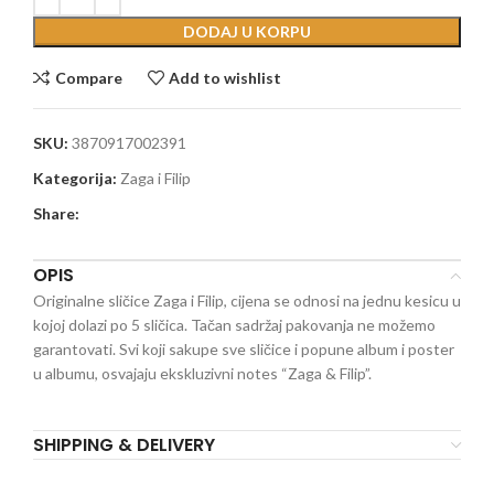
DODAJ U KORPU
Compare
Add to wishlist
SKU:
3870917002391
Kategorija:
Zaga i Filip
Share:
OPIS
Originalne sličice Zaga i Filip, cijena se odnosi na jednu kesicu u
kojoj dolazi po 5 sličica. Tačan sadržaj pakovanja ne možemo
garantovati. Svi koji sakupe sve sličice i popune album i poster
u albumu, osvajaju ekskluzivni notes “Zaga & Filip”.
SHIPPING & DELIVERY