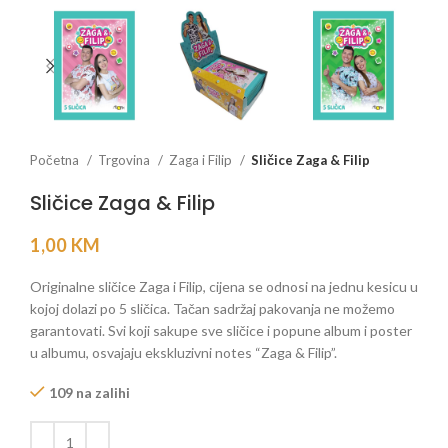
Početna
Trgovina
Zaga i Filip
Sličice Zaga & Filip
Sličice Zaga & Filip
1,00
KM
Originalne sličice Zaga i Filip, cijena se odnosi na jednu kesicu u
kojoj dolazi po 5 sličica. Tačan sadržaj pakovanja ne možemo
garantovati. Svi koji sakupe sve sličice i popune album i poster
u albumu, osvajaju ekskluzivni notes “Zaga & Filip”.
109 na zalihi