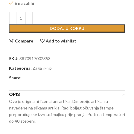
6 na zalihi
DODAJ U KORPU
Compare
Add to wishlist
SKU:
3870917002353
Kategorija:
Zaga i Filip
Share:
OPIS
Ovo je originalni licencirani artikal. Dimenzije artikla su
navedene na slikama artikla. Radi boljeg očuvanja štampe,
preporučuje se izvrnuti majicu prije pranja. Prati na temperaturi
do 40 stepeni.