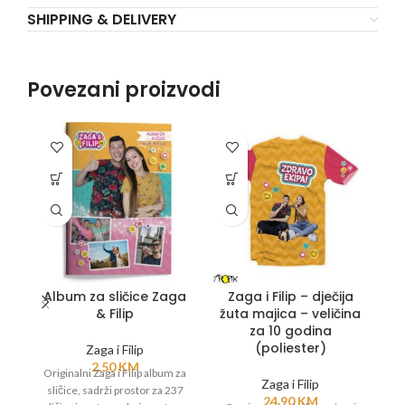
SHIPPING & DELIVERY
Povezani proizvodi
Album za sličice Zaga
Zaga i Filip – dječija
& Filip
žuta majica – veličina
za 10 godina
(poliester)
Zaga i Filip
2,50
KM
Originalni Zaga i Filip album za
O
Zaga i Filip
sličice, sadrži prostor za 237
24,90
KM