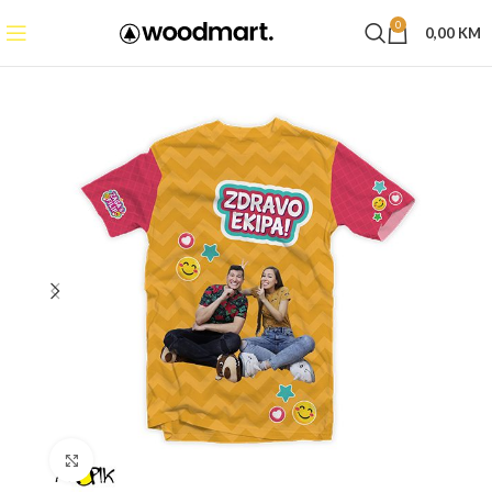
0
0,00
KM
Click to enlarge