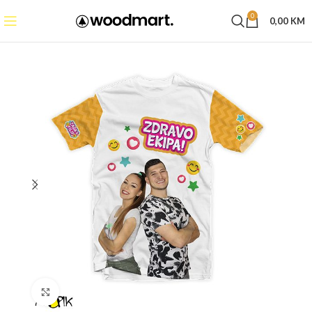
0
0,00
KM
Click to enlarge