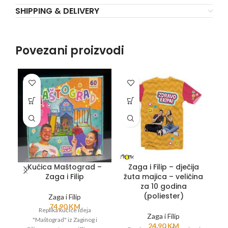
SHIPPING & DELIVERY
Povezani proizvodi
Kućica Maštograd –
Zaga i Filip – dječija
Zaga i Filip
žuta majica – veličina
za 10 godina
(poliester)
Zaga i Filip
74,90
KM
Replika kućice ideja
O
Zaga i Filip
"Maštograd" iz Zaginog i
24,90
KM