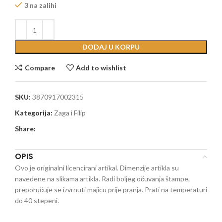
3 na zalihi
DODAJ U KORPU
Compare
Add to wishlist
SKU:
3870917002315
Kategorija:
Zaga i Filip
Share:
OPIS
Ovo je originalni licencirani artikal. Dimenzije artikla su
navedene na slikama artikla. Radi boljeg očuvanja štampe,
preporučuje se izvrnuti majicu prije pranja. Prati na temperaturi
do 40 stepeni.