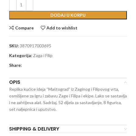
DODAJ U KORPU
Compare
Add to wishlist
SKU:
3870917003695
Kategorija:
Zaga i Filip
Share:
OPIS
Replika kućice ideja “Maštograd” iz Zaginog i Filipovog vrta,
osmišljene za igru i zabavu Zage i Filipa i ekipe. Lako se sastavlja
i ne zahtijeva alat. Sadržaj, 52 dijela za sastavljanje, 8 figurica,
set naljepnica i uputstvo.
SHIPPING & DELIVERY