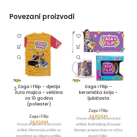
Povezani proizvodi
Zaga i Filip – dječija
Zaga i Filip –
žuta majica – veličina
keramička šolja –
za 10 godina
ljubičasta
z
(poliester)
Zaga i Filip
Zaga i Filip
14,90
KM
Ovo je originalni licencirani
O
24,90
KM
Ovo je originalni licencirani
artikal. Radi boljeg očuvanja
a
artikal. Dimenzije artikla su
štampe, preporučuje se ručno
št
navedene na slikama artikla.
pranje šolje.