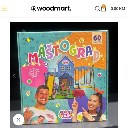
0
0,00
KM
Click to enlarge