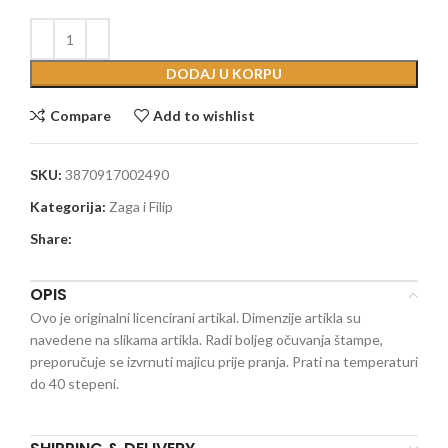
DODAJ U KORPU
Compare
Add to wishlist
SKU:
3870917002490
Kategorija:
Zaga i Filip
Share:
OPIS
Ovo je originalni licencirani artikal. Dimenzije artikla su
navedene na slikama artikla. Radi boljeg očuvanja štampe,
preporučuje se izvrnuti majicu prije pranja. Prati na temperaturi
do 40 stepeni.