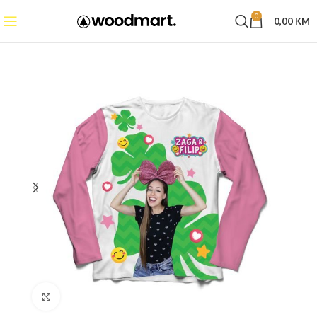
0
0,00
KM
Click to enlarge