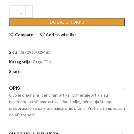
DODAJ U KORPU
Compare
Add to wishlist
SKU:
3870917002483
Kategorija:
Zaga i Filip
Share:
OPIS
Ovo je originalni licencirani artikal. Dimenzije artikla su
navedene na slikama artikla. Radi boljeg očuvanja štampe,
preporučuje se izvrnuti majicu prije pranja. Prati na temperaturi
do 40 stepeni.