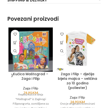
SHIPPING & DELIVERY
Povezani proizvodi
Kućica Maštograd –
Zaga i Filip – dječija
Z
Zaga i Filip
bijela majica – veličina
za 10 godina
(poliester)
Zaga i Filip
74,90
KM
Replika kućice ideja
O
Zaga i Filip
"Maštograd" iz Zaginog i
24,90
KM
Filipovog vrta, osmišljene za
Ovo je originalni licencirani
n