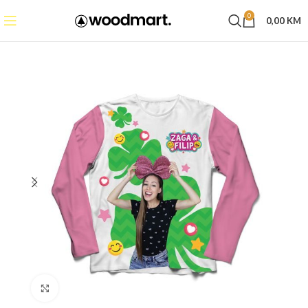
0
0,00
KM
Click to enlarge