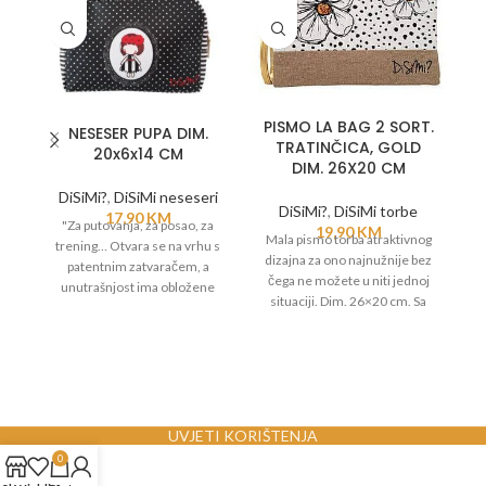
PISMO LA BAG 2 SORT.
NESESER PUPA DIM.
T
TRATINČICA, GOLD
20x6x14 CM
DIM. 26X20 CM
DiSiMi?
,
DiSiMi neseseri
DiSiMi?
,
DiSiMi torbe
17,90
KM
"Za putovanja, za posao, za
19,90
KM
Mala pismo torba atraktivnog
trening… Otvara se na vrhu s
iz
dizajna za ono najnužnije bez
patentnim zatvaračem, a
čega ne možete u niti jednoj
unutrašnjost ima obložene
situaciji. Dim. 26×20 cm. Sa
dijelove.
podstavom. Sa dodatnom
zlatnom ručkom. Sa patentnim
Dobra preglednost: Jedan
zatvaračem.
veliki glavni prostor sa
zatvaračem.
UVJETI KORIŠTENJA
0