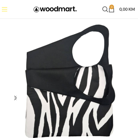
0
0,00
KM