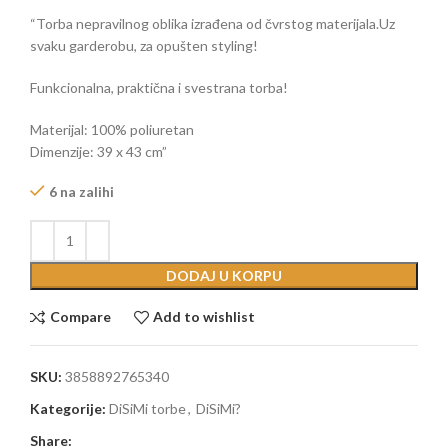
“Torba nepravilnog oblika izrađena od čvrstog materijala.Uz
svaku garderobu, za opušten styling!
Funkcionalna, praktična i svestrana torba!
Materijal: 100% poliuretan
Dimenzije: 39 x 43 cm”
6 na zalihi
DODAJ U KORPU
Compare
Add to wishlist
SKU:
3858892765340
Kategorije:
DiSiMi torbe
,
DiSiMi?
Share: