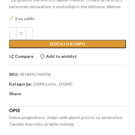
patentnim zatvaračem, a unutrašnjost ima oblozene dijelove.
2 na zalihi
DODAJ U KORPU
Compare
Add to wishlist
SKU:
3858892764206
Kategorije:
DiSiMi torbe
,
DiSiMi?
Share:
OPIS
Dobra preglednost: Jedan veliki glavni prostor sa zatvaračem.
Također ima ručku za lakše nošenje.