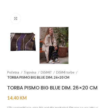
Click to enlarge
Početna
Trgovina
DiSiMi?
DiSiMi torbe
TORBA PISMO BIG BLUE DIM. 26×20 CM
TORBA PISMO BIG BLUE DIM. 26×20 CM
14,40
KM
“Za spremiti sve ono što najviše trebate! Otvara se na vrhu s