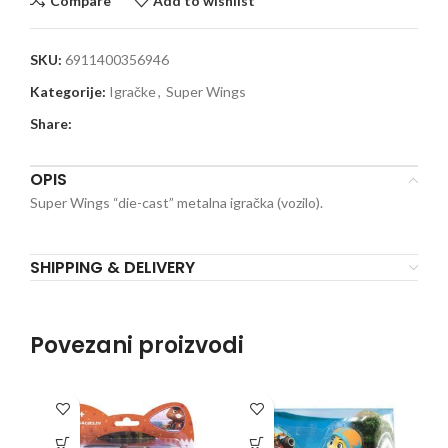
Compare
Add to wishlist
SKU:
6911400356946
Kategorije:
Igračke
,
Super Wings
Share:
OPIS
Super Wings “die-cast” metalna igračka (vozilo).
SHIPPING & DELIVERY
Povezani proizvodi