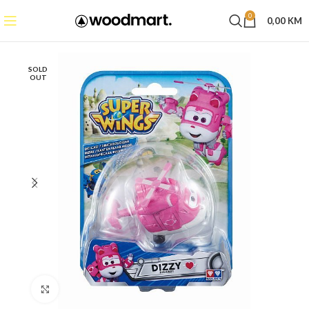
0
0,00
KM
SOLD
OUT
Click to enlarge