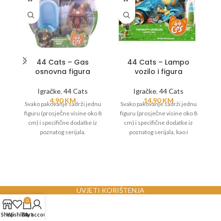
44 Cats – Gas
44 Cats – Lampo
osnovna figura
vozilo i figura
Igračke
,
44 Cats
Igračke
,
44 Cats
4,90
KM
14,90
KM
Svako pakovanje sadrži jednu
Svako pakovanje sadrži jednu
S
figuru (prosječne visine oko 8
figuru (prosječne visine oko 8
fi
cm) i specifične dodatke iz
cm) i specifične dodatke iz
poznatog serijala.
poznatog serijala, kao i
specifično vozilo vezano za tog
lika.
UVJETI KORIŠTENJA
0
Shop
Wishlist
Cart
My account