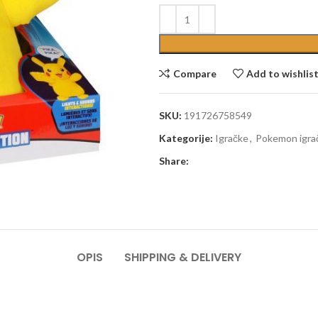
Compare
Add to wishlis
SKU:
191726758549
Kategorije:
Igračke
,
Pokemon igra
Share:
OPIS
SHIPPING & DELIVERY