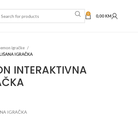
0
0,00
KM
emon igračke
LIŠANA IGRAČKA
N INTERAKTIVNA
AČKA
ANA IGRAČKA