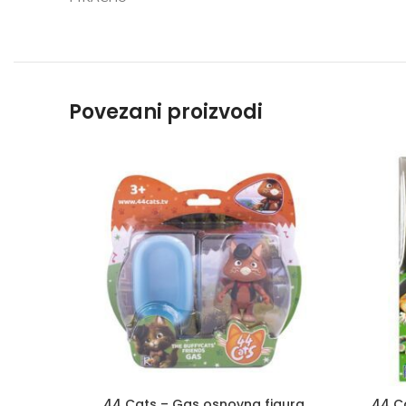
Povezani proizvodi
44 Cats – Gas osnovna figura
44 C