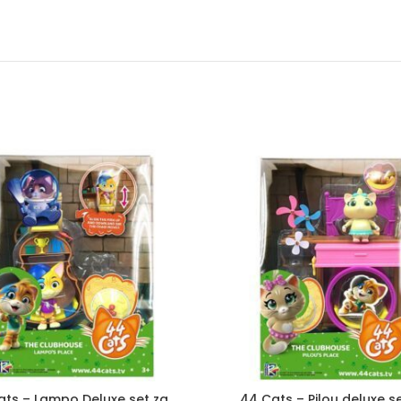
ats – Lampo Deluxe set za
44 Cats – Pilou deluxe s