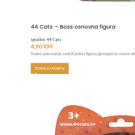
44 Cats – Boss osnovna figura
Igračke
,
44 Cats
4,90
KM
Svako pakovanje sadrži jednu figuru (prosječne visine oko
DODAJ U KORPU