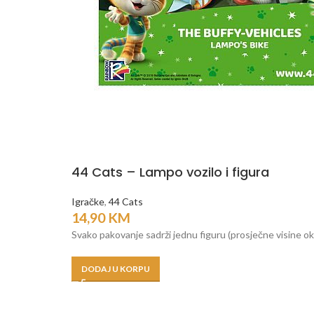
44 Cats – Lampo vozilo i figura
Igračke
,
44 Cats
14,90
KM
Svako pakovanje sadrži jednu figuru (prosječne visine oko 
DODAJ U KORPU