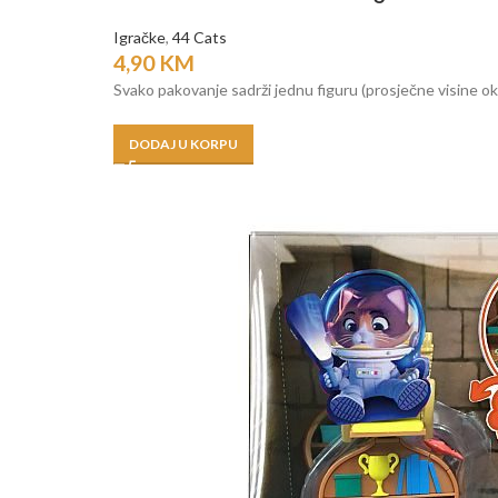
Igračke
,
44 Cats
4,90
KM
Svako pakovanje sadrži jednu figuru (prosječne visine oko
DODAJ U KORPU