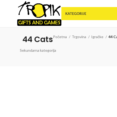
KATEGORIJE
44 Cats
Početna
Trgovina
Igračke
44 C
Sekundarna kategorija