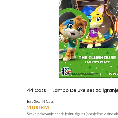
44 Cats – Lampo Deluxe set za igranj
Igračke
,
44 Cats
20,00
KM
Svako pakovanje sadrži jednu figuru (prosječne visine oko 