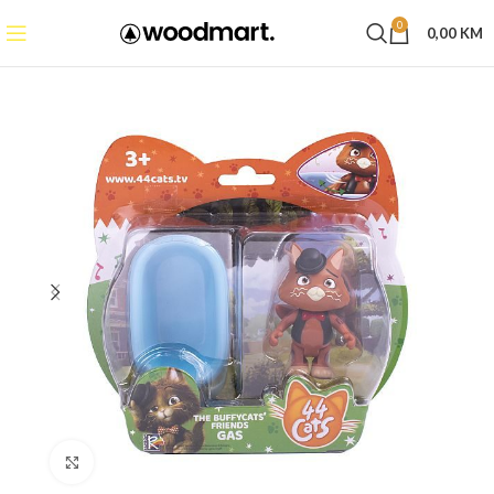
0
0,00
KM
Click to enlarge