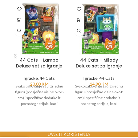
44 Cats – Lampo
44 Cats – Milady
Deluxe set za igranje
Deluxe set za igranje
I
Igračke
,
44 Cats
Igračke
,
44 Cats
20,00
KM
14,90
KM
I
Svako pakovanje sadrži jednu
Svako pakovanje sadrži jednu
figuru (prosječne visine oko 8
figuru (prosječne visine oko 8
cm) i specifične dodatke iz
cm) i specifične dodatke iz
poznatog serijala, kao i
poznatog serijala, kao i
specijalan set koji izgleda kao
specijalan set koji izgleda kao
soba/prostor vezan za tog lika.
soba/prostor vezan za tog lika.
UVJETI KORIŠTENJA