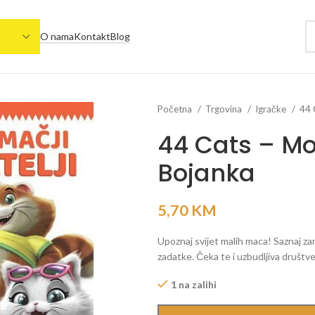
O nama
Kontakt
Blog
Početna
Trgovina
Igračke
44 
44 Cats – Moj
Bojanka
5,70
KM
Upoznaj svijet malih maca! Saznaj zani
zadatke. Čeka te i uzbudljiva društve
1 na zalihi