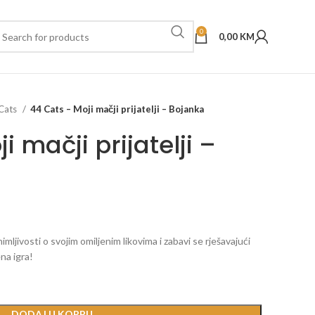
0
0,00
KM
Cats
44 Cats – Moji mačji prijatelji – Bojanka
i mačji prijatelji –
mljivosti o svojim omiljenim likovima i zabavi se rješavajući
na igra!
DODAJ U KORPU