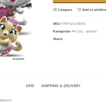
Compare
Add to wishlis
SKU:
9789531318655
Kategorije:
44 Cats
,
Igračke
Share:
OPIS
SHIPPING & DELIVERY
: Egmont