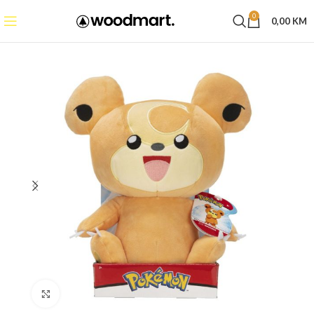
0
0,00
KM
Click to enlarge