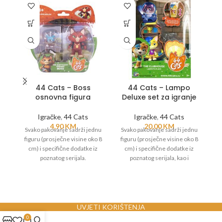
44 Cats – Boss
44 Cats – Lampo
osnovna figura
Deluxe set za igranje
Igračke
,
44 Cats
Igračke
,
44 Cats
4,90
KM
20,00
KM
Svako pakovanje sadrži jednu
Svako pakovanje sadrži jednu
S
figuru (prosječne visine oko 8
figuru (prosječne visine oko 8
fi
cm) i specifične dodatke iz
cm) i specifične dodatke iz
poznatog serijala.
poznatog serijala, kao i
specijalan set koji izgleda kao
soba/prostor vezan za tog lika.
UVJETI KORIŠTENJA
0