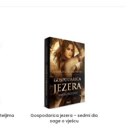
teljima
Gospodarica jezera – sedmi dio
Kako
sage o vješcu