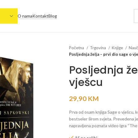
O nama
Kontakt
Blog
Početna
Trgovina
Knjige
Naučn
Posljednja želja – prvi dio sage o vj
Posljednja že
vješcu
29,90
KM
Prva od osam knjiga Sage o vješcu, ko
bestseler širom svjeta. Prevedena je 
napravljena poznata video igra “The
15 na zalihi