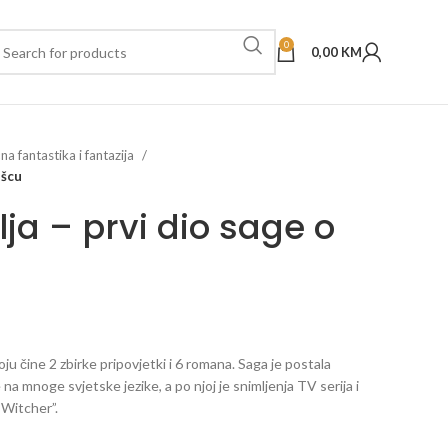
0
0,00
KM
a fantastika i fantazija
ešcu
lja – prvi dio sage o
ju čine 2 zbirke pripovjetki i 6 romana. Saga je postala
na mnoge svjetske jezike, a po njoj je snimljenja TV serija i
 Witcher”.