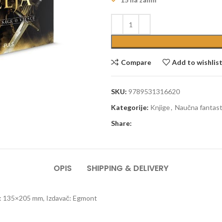
Compare
Add to wishlis
SKU:
9789531316620
Kategorije:
Knjige
,
Naučna fantasti
Share:
OPIS
SHIPPING & DELIVERY
at: 135×205 mm, Izdavač: Egmont