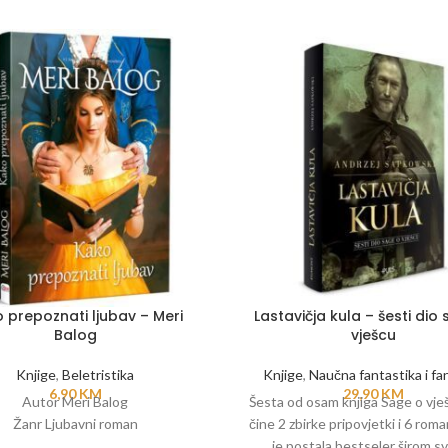
 prepoznati ljubav – Meri
Lastavičja kula – šesti dio
Balog
vješcu
Knjige
,
Beletristika
Knjige
,
Naučna fantastika i fan
6,90
KM
29,90
KM
Autor Meri Balog
Šesta od osam knjiga Sage o vješ
Žanr Ljubavni roman
čine 2 zbirke pripovjetki i 6 rom
je postala bestseler širom sv