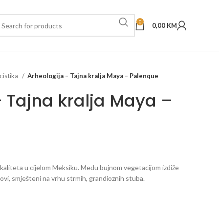
0
0,00
KM
cistika
Arheologija – Tajna kralja Maya – Palenque
– Tajna kralja Maya –
okaliteta u cijelom Meksiku. Među bujnom vegetacijom izdiže
ovi, smješteni na vrhu strmih, grandioznih stuba.