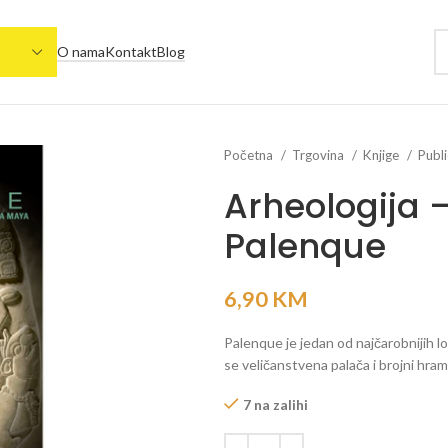
O nama
Kontakt
Blog
Početna
Trgovina
Knjige
Publi
Arheologija 
Palenque
6,90
KM
Palenque je jedan od najčarobnijih l
se veličanstvena palača i brojni hram
7 na zalihi