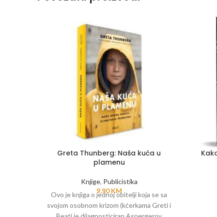
Greta Thunberg: Naša kuća u
Kako
plamenu
Knjige
,
Publicistika
9,90
KM
Ovo je knjiga o jednoj obitelji koja se sa
svojom osobnom krizom (kćerkama Greti i
Beati je dijagnosticiran Aspergerov