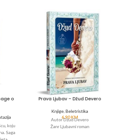
 sage o
Prava Ljubav – Džud Devero
Sezon
Knjige
,
Beletristika
tazija
6,90
KM
Knjig
Autor Džud Devero
cu, koju
Osma od 
Žanr Ljubavni roman
ana. Saga
čine 2 z
jeta.
je p