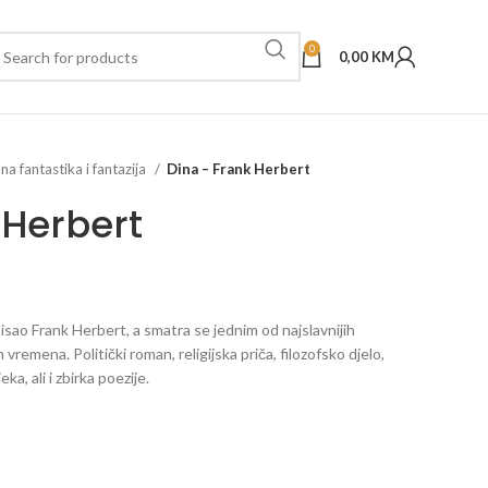
0
0,00
KM
a fantastika i fantazija
Dina – Frank Herbert
 Herbert
isao Frank Herbert, a smatra se jednim od najslavnijih
remena. Politički roman, religijska priča, filozofsko djelo,
ka, ali i zbirka poezije.