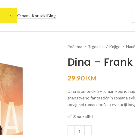
O nama
Kontakt
Blog
Početna
Trgovina
Knjige
Naučn
Dina – Frank
29,90
KM
Dina je američki SF roman koju je nap
znanstveno fantastičnih romana svih v
povijesni roman, priča o evoluciji čovje
3 na zalihi