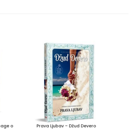
 sage o
Prava Ljubav – Džud Devero
Sezon