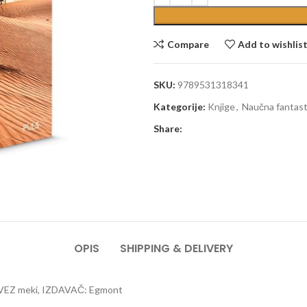
Compare
Add to wishlis
SKU:
9789531318341
Kategorije:
Knjige
,
Naučna fantasti
Share:
OPIS
SHIPPING & DELIVERY
UVEZ meki, IZDAVAČ: Egmont