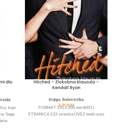
mi dio
Hitched – Zlokobna klauzula –
Re
Kendall Ryan
tazija
Knjige
,
Beletristika
6,90
KM
šcu, koju
FORMAT 135 x 205 mm BROJ
ana. Saga
STRANICA 132 stranica UVEZ meki uvez
jeta.
jezike, a