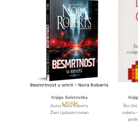
Besmrtnost u smrti – Nora Roberts
Knjige
,
Beletristika
Knji
6,90
KM
Autor Nora Roberts
Što čin
Žanr Ljubavni roman
svijetu 
godin
samopou
Jessica