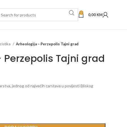
0
0,00
KM
cistika
Arheologija – Perzepolis Tajni grad
 Perzepolis Tajni grad
arstva, jednog od najvećih carstava u povijesti Bliskog