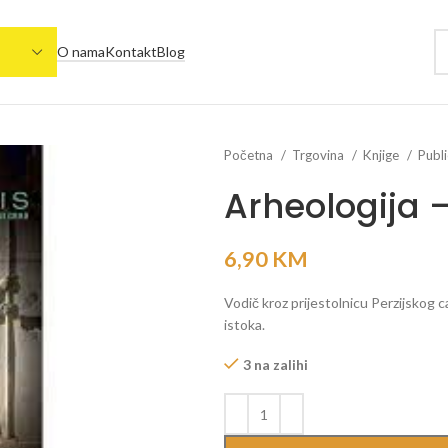
O nama
Kontakt
Blog
Početna
Trgovina
Knjige
Publi
Arheologija –
6,90
KM
Vodič kroz prijestolnicu Perzijskog c
istoka.
3 na zalihi