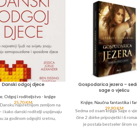
Danski odgoj djece
Gospodarica jezera – sed
sage o vješcu
ge
,
Odgoj i roditeljstvo - knjige
25,70
KM
Knjige
,
Naučna fantastika i fan
i Dansku najsretnijom zemljom na
29,90
KM
Sedma od osam knjiga Sage o vje
— i kako danski roditelji uspijevaju
čine 2 zbirke pripovjetki i 6 rom
u za godinom odgojiti sretnu,
je postala bestseler širom sv
zdanu i uspješnu djecu? Autor:
Prevedena je na mnoge svjetske 
 Joelle Alexander i Iben Dissing