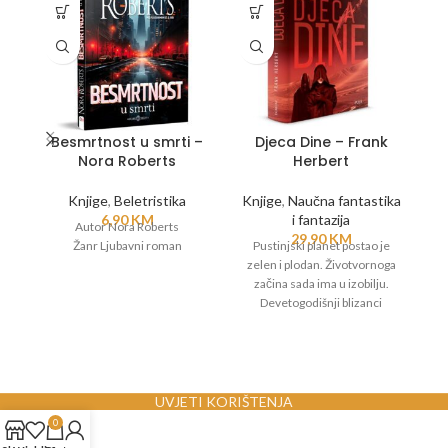
Besmrtnost u smrti –
Djeca Dine – Frank
Nora Roberts
Herbert
Knjige
,
Beletristika
Knjige
,
Naučna fantastika
K
6,90
KM
i fantazija
Autor Nora Roberts
29,90
KM
Žanr Ljubavni roman
Pustinjski planet postao je
zelen i plodan. Životvornoga
n
začina sada ima u izobilju.
Ha
Devetogodišnji blizanci
s 
kraljevske loze, nasljednici
očevih nadnaravnih moći
M
pripremaju se za ulogu Mesija.
No, ima onih koji smatraju da
imperiju ne trebaju Mesije...
UVJETI KORIŠTENJA
0