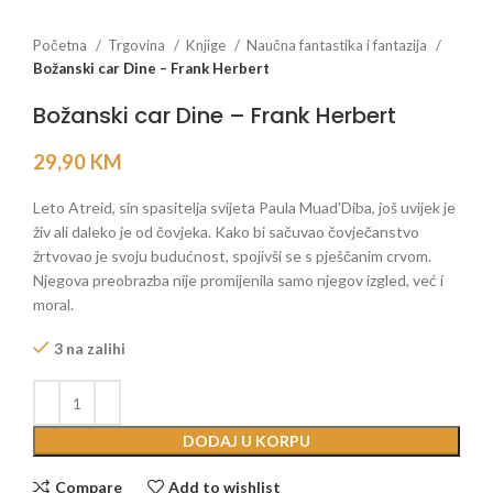
Početna
Trgovina
Knjige
Naučna fantastika i fantazija
Božanski car Dine – Frank Herbert
Božanski car Dine – Frank Herbert
29,90
KM
Leto Atreid, sin spasitelja svijeta Paula Muad'Diba, još uvijek je
živ ali daleko je od čovjeka. Kako bi sačuvao čovječanstvo
žrtvovao je svoju budućnost, spojivši se s pješčanim crvom.
Njegova preobrazba nije promijenila samo njegov izgled, već i
moral.
3 na zalihi
DODAJ U KORPU
Compare
Add to wishlist