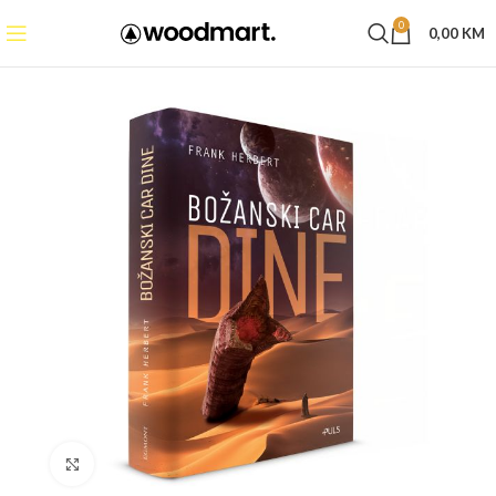
0
0,00
KM
Click to enlarge