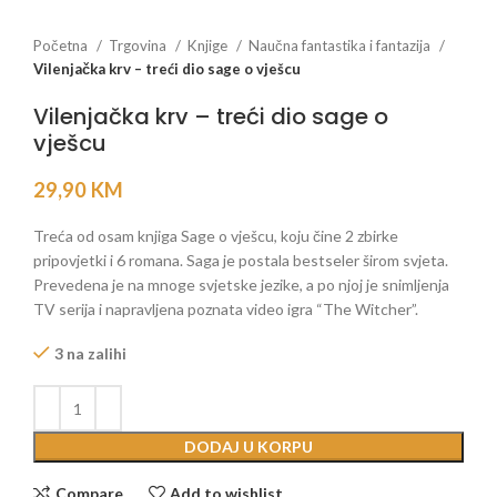
Početna
Trgovina
Knjige
Naučna fantastika i fantazija
Vilenjačka krv – treći dio sage o vješcu
Vilenjačka krv – treći dio sage o
vješcu
29,90
KM
Treća od osam knjiga Sage o vješcu, koju čine 2 zbirke
pripovjetki i 6 romana. Saga je postala bestseler širom svjeta.
Prevedena je na mnoge svjetske jezike, a po njoj je snimljenja
TV serija i napravljena poznata video igra “The Witcher”.
3 na zalihi
DODAJ U KORPU
Compare
Add to wishlist