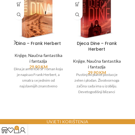
Dina – Frank Herbert
Djeca Dine – Frank
G
Herbert
Knjige
,
Naučna fantastika
i fantazija
Knjige
,
Naučna fantastika
29,90
KM
i fantazija
Dina je američki SF roman koju
O
29,90
KM
je napisao Frank Herbert, a
Pustinjski planet postao je
k
smatra se jednim od
zelen i plodan. Životvornoga
kr
najslavnijih znanstveno
začina sada ima u izobilju.
je
fantastičnih romana svih
Devetogodišnji blizanci
vremena. Politički roman,
kraljevske loze, nasljednici
religijska priča, filozofsko
očevih nadnaravnih moći
v
djelo, povijesni roman, priča o
pripremaju se za ulogu Mesija.
evoluciji čovjeka, ali i zbirka
No, ima onih koji smatraju da
poezije.
imperiju ne trebaju Mesije...
UVJETI KORIŠTENJA
0