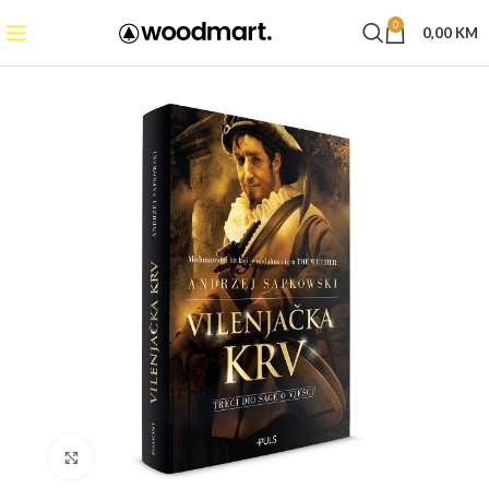
0
0,00
KM
Click to enlarge