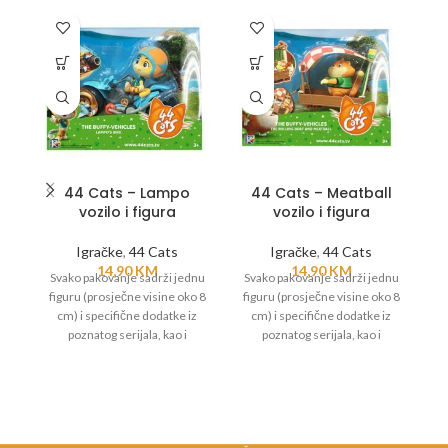
44 Cats – Lampo
44 Cats – Meatball
L
vozilo i figura
vozilo i figura
Igračke
,
44 Cats
Igračke
,
44 Cats
14,90
KM
14,90
KM
Svako pakovanje sadrži jednu
Svako pakovanje sadrži jednu
figuru (prosječne visine oko 8
figuru (prosječne visine oko 8
cm) i specifične dodatke iz
cm) i specifične dodatke iz
poznatog serijala, kao i
poznatog serijala, kao i
specifično vozilo vezano za tog
specifično vozilo vezano za tog
lika.
lika.