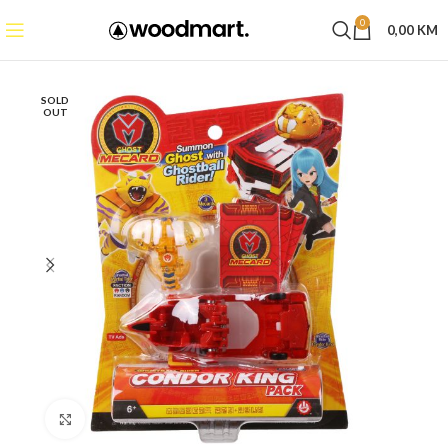
0
0,00
KM
SOLD
OUT
Click to enlarge