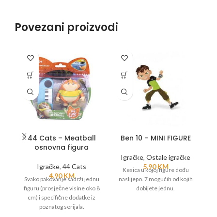
Povezani proizvodi
44 Cats – Meatball
Ben 10 – MINI FIGURE
osnovna figura
I
Igračke
,
Ostale igračke
Igračke
,
44 Cats
5,90
KM
Kesica u kojoj figure dođu
4,90
KM
I
Svako pakovanje sadrži jednu
naslijepo. 7 mogućih od kojih
figuru (prosječne visine oko 8
dobijete jednu.
cm) i specifične dodatke iz
poznatog serijala.