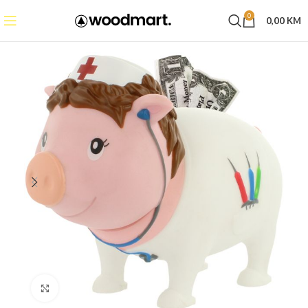
0
0,00
KM
Click to enlarge