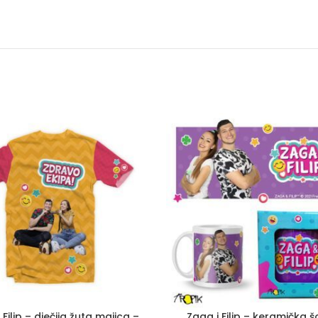
 Filip – dječija žuta majica –
Zaga i Filip – keramička š