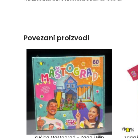
Povezani proizvodi
Kućica Maštograd – Zaga i Filip
Zaga i