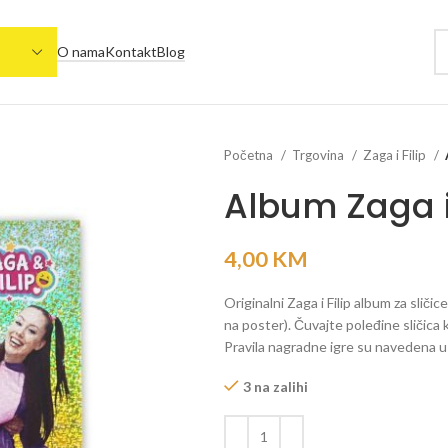
O nama
Kontakt
Blog
Početna
Trgovina
Zaga i Filip
Album Zaga i 
4,00
KM
Originalni Zaga i Filip album za sličice
na poster). Čuvajte poleđine sličica k
Pravila nagradne igre su navedena 
3 na zalihi