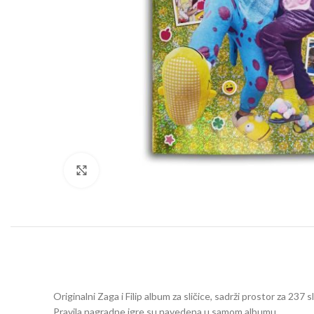
Click to enlarge
Originalni Zaga i Filip album za sličice, sadrži prostor za 237 s
Pravila nagradne igre su navedena u samom albumu.