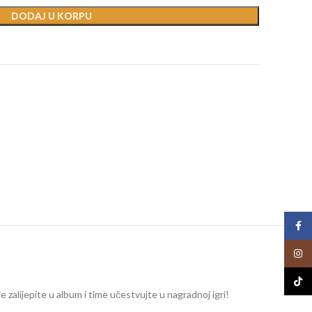
DODAJ U KORPU
t
Face
Insta
TikTo
oje zalijepite u album i time učestvujte u nagradnoj igri!