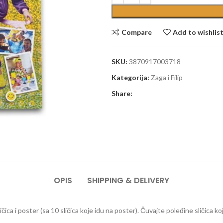
Compare
Add to wishlis
SKU:
3870917003718
Kategorija:
Zaga i Filip
Share:
OPIS
SHIPPING & DELIVERY
ličica i poster (sa 10 sličica koje idu na poster). Čuvajte poleđine sličica k