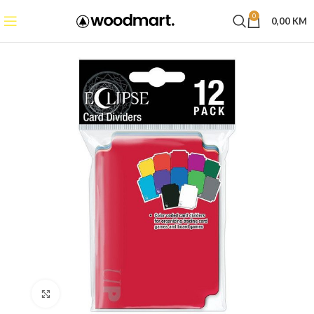
0
0,00
KM
Click to enlarge